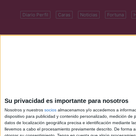
Diario Perfil
Caras
Noticias
Fortuna
Domicilio: Cal
Su privacidad es importante para nosotros
Nosotros y nuestros
socios
almacenamos y/o accedemos a información
dispositivo para publicidad y contenido personalizado, medición de pu
datos de localización geográfica precisa e identificación mediante l
llevemos a cabo el procesamiento previamente descrito. De forma al
otorgar su consentimiento.
Tenga en cuenta que algún procesamiento