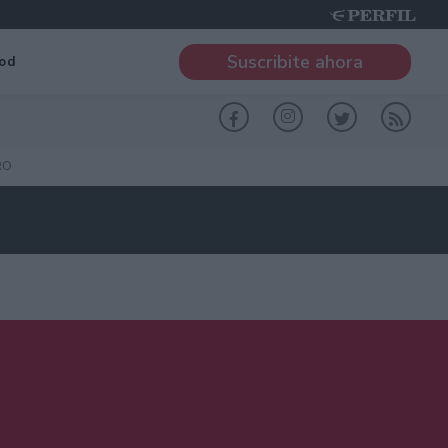
Suscribite ahora
od
RO