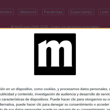
Hombre
Weekend
Parabrisas
Supercampo
Look
© Perfil.com 2006-2019 - Todos los derechos reservados
Registro de Propiedad Intelectual: Nro. 5346433
ifornia 2715, C1289ABI, CABA, Argentina | Tel: (5411) 7091-4921 | (5411)
mail:
perfilcom@perfil.com
| Propietario: Diario Perfil S.A.
 en un dispositivo, como cookies, y procesamos datos personales, co
blicidad y contenido, investigación de audiencia y desarrollo de servic
as características de dispositivos. Puede hacer clic para otorgarnos su
ternativa, puede hacer clic para denegar su consentimiento o acceder
 de sus datos personales puede no requerir de su consentimiento, per