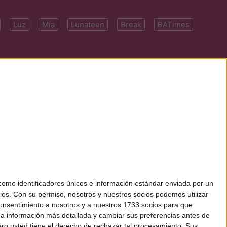
Luz
Mía
Lunateen
Break
BATimes
 7091-4922 | E-
mo identificadores únicos e información estándar enviada por un
ios.
Con su permiso, nosotros y nuestros socios podemos utilizar
 consentimiento a nosotros y a nuestros 1733 socios para que
 a información más detallada y cambiar sus preferencias antes de
o usted tiene el derecho de rechazar tal procesamiento. Sus