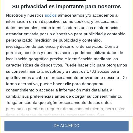
Princesas Amalia y Alexia: un
Su privacidad es importante para nosotros
enfrentamiento de estilo en el
Nosotros y nuestros
socios
almacenamos y/o accedemos a
información en un dispositivo, como cookies, y procesamos
Prinsjesdag
datos personales, como identificadores únicos e información
estándar enviada por un dispositivo para publicidad y contenido
personalizado, medición de publicidad y contenido,
Espacio Publicitario
investigación de audiencia y desarrollo de servicios.
Con su
permiso, nosotros y nuestros socios podemos utilizar datos de
localización geográfica precisa e identificación mediante las
características de dispositivos. Puede hacer clic para otorgarnos
su consentimiento a nosotros y a nuestros 1733 socios para
que llevemos a cabo el procesamiento previamente descrito. De
forma alternativa, puede hacer clic para denegar su
consentimiento o acceder a información más detallada y
cambiar sus preferencias antes de otorgar su consentimiento.
Tenga en cuenta que algún procesamiento de sus datos
Diario Perfil
Caras
Noticias
Fortuna
personales puede no requerir de su consentimiento, pero usted
Hombre
Weekend
Parabrisas
Supercampo
tiene el derecho de rechazar tal procesamiento. Sus
preferencias se aplicarán solo a este sitio web. Puede cambiar
Look
Luz
Mía
Lunateen
Break
BATimes
DE ACUERDO
sus preferencias o retirar su consentimiento en cualquier