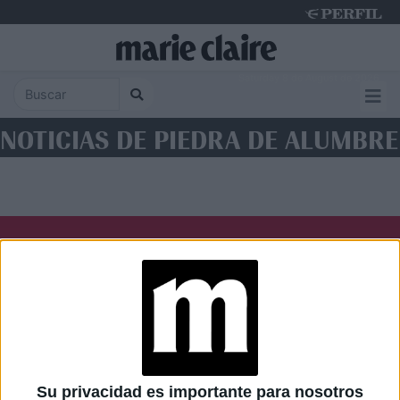
Saturday 8 de August de 2026
NOTICIAS DE PIEDRA DE ALUMBRE
Diario Perfil
Caras
Noticias
Fortuna
Hombre
Weekend
Parabrisas
Supercampo
Su privacidad es importante para nosotros