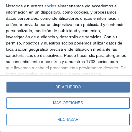
Look
Luz
Mía
Lunateen
Break
BATimes
Nosotros y nuestros
socios
almacenamos y/o accedemos a
información en un dispositivo, como cookies, y procesamos
© Perfil.com 2006-2019 - Todos los derechos reservados
datos personales, como identificadores únicos e información
Registro de Propiedad Intelectual: Nro. 5346433
estándar enviada por un dispositivo para publicidad y contenido
personalizado, medición de publicidad y contenido,
investigación de audiencia y desarrollo de servicios.
Con su
permiso, nosotros y nuestros socios podemos utilizar datos de
localización geográfica precisa e identificación mediante las
características de dispositivos. Puede hacer clic para otorgarnos
su consentimiento a nosotros y a nuestros 1733 socios para
que llevemos a cabo el procesamiento previamente descrito. De
forma alternativa, puede hacer clic para denegar su
consentimiento o acceder a información más detallada y
cambiar sus preferencias antes de otorgar su consentimiento.
DE ACUERDO
Tenga en cuenta que algún procesamiento de sus datos
personales puede no requerir de su consentimiento, pero usted
MÁS OPCIONES
tiene el derecho de rechazar tal procesamiento. Sus
preferencias se aplicarán solo a este sitio web. Puede cambiar
sus preferencias o retirar su consentimiento en cualquier
RECHAZAR
momento volviendo a este sitio y haciendo clic en el botón
"Privacidad" en la parte inferior de la página web.