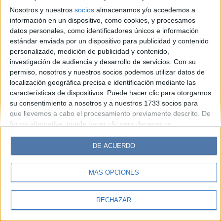
Look
Luz
Mía
Lunateen
Break
BATimes
Nosotros y nuestros
socios
almacenamos y/o accedemos a
información en un dispositivo, como cookies, y procesamos
© Perfil.com 2006-2019 - Todos los derechos reservados
datos personales, como identificadores únicos e información
Registro de Propiedad Intelectual: Nro. 5346433
estándar enviada por un dispositivo para publicidad y contenido
personalizado, medición de publicidad y contenido,
investigación de audiencia y desarrollo de servicios.
Con su
permiso, nosotros y nuestros socios podemos utilizar datos de
localización geográfica precisa e identificación mediante las
características de dispositivos. Puede hacer clic para otorgarnos
su consentimiento a nosotros y a nuestros 1733 socios para
que llevemos a cabo el procesamiento previamente descrito. De
forma alternativa, puede hacer clic para denegar su
consentimiento o acceder a información más detallada y
cambiar sus preferencias antes de otorgar su consentimiento.
DE ACUERDO
Tenga en cuenta que algún procesamiento de sus datos
personales puede no requerir de su consentimiento, pero usted
MÁS OPCIONES
tiene el derecho de rechazar tal procesamiento. Sus
preferencias se aplicarán solo a este sitio web. Puede cambiar
sus preferencias o retirar su consentimiento en cualquier
RECHAZAR
momento volviendo a este sitio y haciendo clic en el botón
"Privacidad" en la parte inferior de la página web.