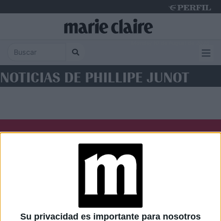
Monday 10 de August de 2026
NOTICIAS DE PHILLIPE JUNOT
Diario Perfil
Caras
Noticias
Fortuna
Hombre
Weekend
Parabrisas
Supercampo
Su privacidad es importante para nosotros