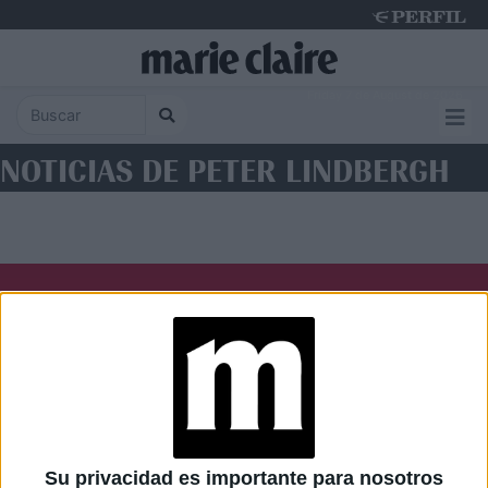
Friday 7 de August de 2026
NOTICIAS DE PETER LINDBERGH
Diario Perfil
Caras
Noticias
Fortuna
Hombre
Weekend
Parabrisas
Supercampo
Su privacidad es importante para nosotros