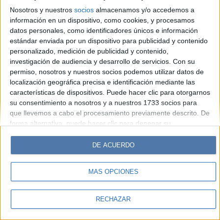
Look
Luz
Mía
Lunateen
Break
BATimes
Nosotros y nuestros
socios
almacenamos y/o accedemos a
información en un dispositivo, como cookies, y procesamos
© Perfil.com 2006-2019 - Todos los derechos reservados
datos personales, como identificadores únicos e información
Registro de Propiedad Intelectual: Nro. 5346433
estándar enviada por un dispositivo para publicidad y contenido
personalizado, medición de publicidad y contenido,
investigación de audiencia y desarrollo de servicios.
Con su
permiso, nosotros y nuestros socios podemos utilizar datos de
localización geográfica precisa e identificación mediante las
características de dispositivos. Puede hacer clic para otorgarnos
su consentimiento a nosotros y a nuestros 1733 socios para
que llevemos a cabo el procesamiento previamente descrito. De
forma alternativa, puede hacer clic para denegar su
consentimiento o acceder a información más detallada y
cambiar sus preferencias antes de otorgar su consentimiento.
DE ACUERDO
Tenga en cuenta que algún procesamiento de sus datos
personales puede no requerir de su consentimiento, pero usted
MÁS OPCIONES
tiene el derecho de rechazar tal procesamiento. Sus
preferencias se aplicarán solo a este sitio web. Puede cambiar
sus preferencias o retirar su consentimiento en cualquier
RECHAZAR
momento volviendo a este sitio y haciendo clic en el botón
"Privacidad" en la parte inferior de la página web.