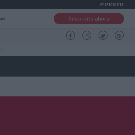
Suscribite ahora
od
RO