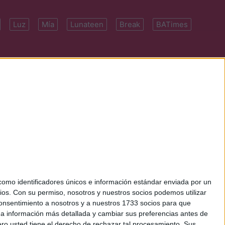
Luz
Mía
Lunateen
Break
BATimes
 7091-4922 | E-
mo identificadores únicos e información estándar enviada por un
ios.
Con su permiso, nosotros y nuestros socios podemos utilizar
 consentimiento a nosotros y a nuestros 1733 socios para que
 a información más detallada y cambiar sus preferencias antes de
o usted tiene el derecho de rechazar tal procesamiento. Sus