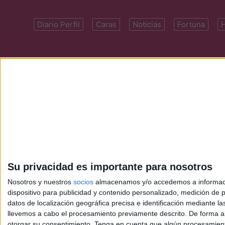
Diario Perfil
Caras
Noticias
Fortuna
Domicilio: Cal
Su privacidad es importante para nosotros
Nosotros y nuestros
socios
almacenamos y/o accedemos a información
dispositivo para publicidad y contenido personalizado, medición de pu
datos de localización geográfica precisa e identificación mediante l
llevemos a cabo el procesamiento previamente descrito. De forma al
otorgar su consentimiento.
Tenga en cuenta que algún procesamiento