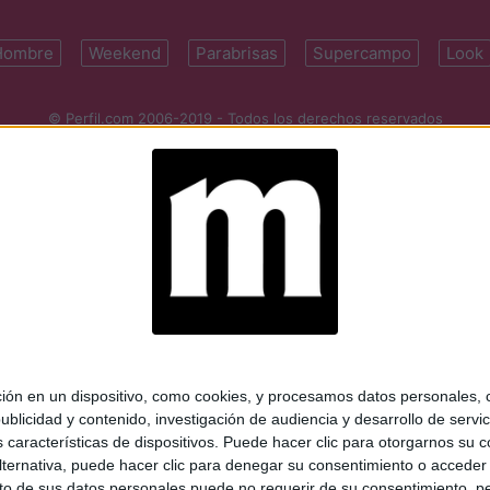
Hombre
Weekend
Parabrisas
Supercampo
Look
© Perfil.com 2006-2019 - Todos los derechos reservados
Registro de Propiedad Intelectual: Nro. 5346433
ifornia 2715, C1289ABI, CABA, Argentina | Tel: (5411) 7091-4921 | (5411)
mail:
perfilcom@perfil.com
| Propietario: Diario Perfil S.A.
 en un dispositivo, como cookies, y procesamos datos personales, co
blicidad y contenido, investigación de audiencia y desarrollo de servic
as características de dispositivos. Puede hacer clic para otorgarnos su
ternativa, puede hacer clic para denegar su consentimiento o acceder
 de sus datos personales puede no requerir de su consentimiento, per