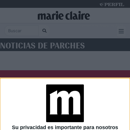
Sunday 9 de August de 2026
NOTICIAS DE PARCHES
Diario Perfil
Caras
Noticias
Fortuna
Hombre
Weekend
Parabrisas
Supercampo
Su privacidad es importante para nosotros