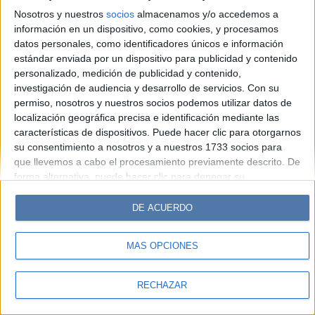
Look
Luz
Mía
Lunateen
Break
BATimes
Nosotros y nuestros
socios
almacenamos y/o accedemos a
información en un dispositivo, como cookies, y procesamos
© Perfil.com 2006-2019 - Todos los derechos reservados
datos personales, como identificadores únicos e información
Registro de Propiedad Intelectual: Nro. 5346433
estándar enviada por un dispositivo para publicidad y contenido
personalizado, medición de publicidad y contenido,
investigación de audiencia y desarrollo de servicios.
Con su
permiso, nosotros y nuestros socios podemos utilizar datos de
localización geográfica precisa e identificación mediante las
características de dispositivos. Puede hacer clic para otorgarnos
su consentimiento a nosotros y a nuestros 1733 socios para
que llevemos a cabo el procesamiento previamente descrito. De
forma alternativa, puede hacer clic para denegar su
consentimiento o acceder a información más detallada y
cambiar sus preferencias antes de otorgar su consentimiento.
DE ACUERDO
Tenga en cuenta que algún procesamiento de sus datos
personales puede no requerir de su consentimiento, pero usted
MÁS OPCIONES
tiene el derecho de rechazar tal procesamiento. Sus
preferencias se aplicarán solo a este sitio web. Puede cambiar
sus preferencias o retirar su consentimiento en cualquier
RECHAZAR
momento volviendo a este sitio y haciendo clic en el botón
"Privacidad" en la parte inferior de la página web.