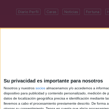
Diario Perfil
Caras
Noticias
Fortuna
Domicilio: Cal
Su privacidad es importante para nosotros
Nosotros y nuestros
socios
almacenamos y/o accedemos a información
dispositivo para publicidad y contenido personalizado, medición de pu
datos de localización geográfica precisa e identificación mediante l
llevemos a cabo el procesamiento previamente descrito. De forma al
otorgar su consentimiento.
Tenga en cuenta que algún procesamiento