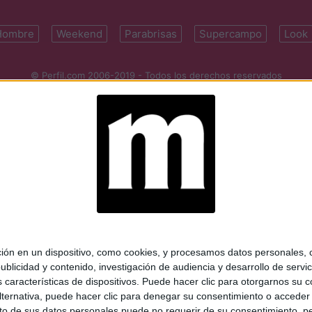
Hombre
Weekend
Parabrisas
Supercampo
Look
© Perfil.com 2006-2019 - Todos los derechos reservados
Registro de Propiedad Intelectual: Nro. 5346433
ifornia 2715, C1289ABI, CABA, Argentina | Tel: (5411) 7091-4921 | (5411)
mail:
perfilcom@perfil.com
| Propietario: Diario Perfil S.A.
 en un dispositivo, como cookies, y procesamos datos personales, co
blicidad y contenido, investigación de audiencia y desarrollo de servic
as características de dispositivos. Puede hacer clic para otorgarnos su
ternativa, puede hacer clic para denegar su consentimiento o acceder
 de sus datos personales puede no requerir de su consentimiento, per