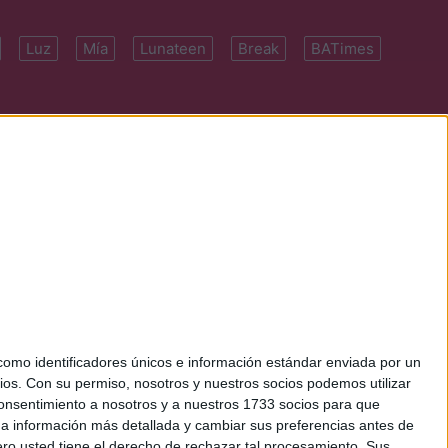
Luz
Mía
Lunateen
Break
BATimes
 7091-4922 | E-
mo identificadores únicos e información estándar enviada por un
ios.
Con su permiso, nosotros y nuestros socios podemos utilizar
 consentimiento a nosotros y a nuestros 1733 socios para que
 a información más detallada y cambiar sus preferencias antes de
o usted tiene el derecho de rechazar tal procesamiento. Sus