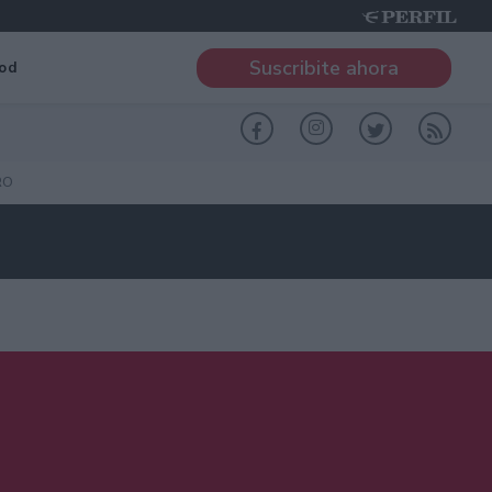
Suscribite ahora
od
RO