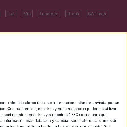
Luz
Mía
Lunateen
Break
BATimes
 7091-4922 | E-
mo identificadores únicos e información estándar enviada por un
ios.
Con su permiso, nosotros y nuestros socios podemos utilizar
 consentimiento a nosotros y a nuestros 1733 socios para que
 a información más detallada y cambiar sus preferencias antes de
o usted tiene el derecho de rechazar tal procesamiento. Sus