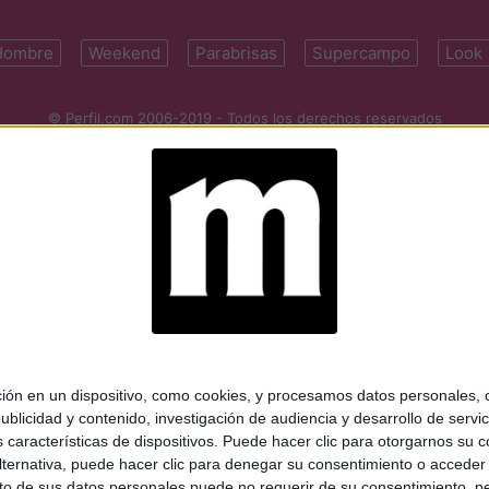
Hombre
Weekend
Parabrisas
Supercampo
Look
© Perfil.com 2006-2019 - Todos los derechos reservados
Registro de Propiedad Intelectual: Nro. 5346433
ifornia 2715, C1289ABI, CABA, Argentina | Tel: (5411) 7091-4921 | (5411)
mail:
perfilcom@perfil.com
| Propietario: Diario Perfil S.A.
 en un dispositivo, como cookies, y procesamos datos personales, co
blicidad y contenido, investigación de audiencia y desarrollo de servic
as características de dispositivos. Puede hacer clic para otorgarnos su
ternativa, puede hacer clic para denegar su consentimiento o acceder
 de sus datos personales puede no requerir de su consentimiento, per