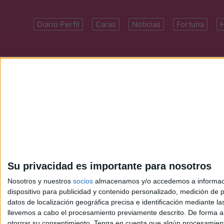
Diario Perfil
Caras
Noticias
Fortuna
Domicilio: Cal
Su privacidad es importante para nosotros
Nosotros y nuestros
socios
almacenamos y/o accedemos a información
dispositivo para publicidad y contenido personalizado, medición de pu
datos de localización geográfica precisa e identificación mediante l
llevemos a cabo el procesamiento previamente descrito. De forma al
otorgar su consentimiento.
Tenga en cuenta que algún procesamiento