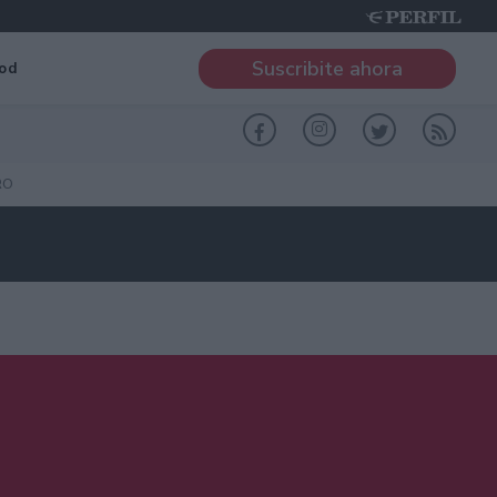
Suscribite ahora
od
RO