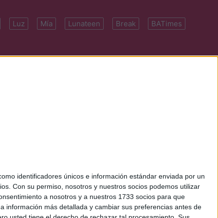
Luz
Mía
Lunateen
Break
BATimes
 7091-4922 | E-
mo identificadores únicos e información estándar enviada por un
ios.
Con su permiso, nosotros y nuestros socios podemos utilizar
 consentimiento a nosotros y a nuestros 1733 socios para que
 a información más detallada y cambiar sus preferencias antes de
o usted tiene el derecho de rechazar tal procesamiento. Sus