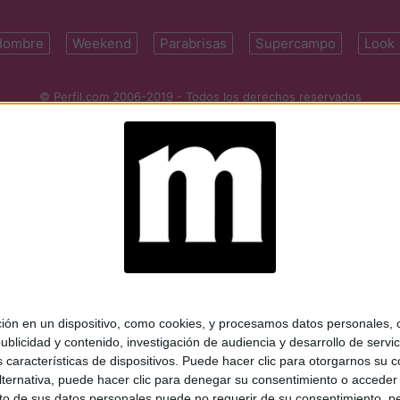
Hombre
Weekend
Parabrisas
Supercampo
Look
© Perfil.com 2006-2019 - Todos los derechos reservados
Registro de Propiedad Intelectual: Nro. 5346433
ifornia 2715, C1289ABI, CABA, Argentina | Tel: (5411) 7091-4921 | (5411)
mail:
perfilcom@perfil.com
| Propietario: Diario Perfil S.A.
 en un dispositivo, como cookies, y procesamos datos personales, co
blicidad y contenido, investigación de audiencia y desarrollo de servic
as características de dispositivos. Puede hacer clic para otorgarnos su
ternativa, puede hacer clic para denegar su consentimiento o acceder
 de sus datos personales puede no requerir de su consentimiento, per