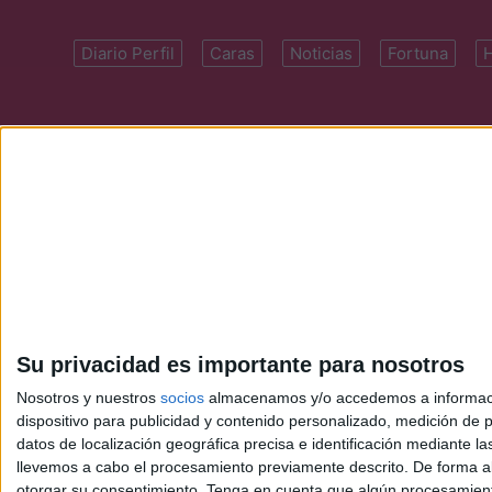
Diario Perfil
Caras
Noticias
Fortuna
Domicilio: Cal
Su privacidad es importante para nosotros
Nosotros y nuestros
socios
almacenamos y/o accedemos a información
dispositivo para publicidad y contenido personalizado, medición de pu
datos de localización geográfica precisa e identificación mediante l
llevemos a cabo el procesamiento previamente descrito. De forma al
otorgar su consentimiento.
Tenga en cuenta que algún procesamiento