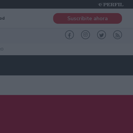
Suscribite ahora
od
RO