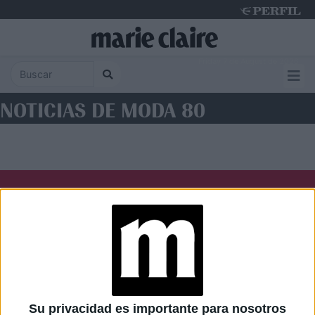
Friday 7 de August de 2026
NOTICIAS DE MODA 80
Diario Perfil
Caras
Noticias
Fortuna
Hombre
Weekend
Parabrisas
Supercampo
Su privacidad es importante para nosotros