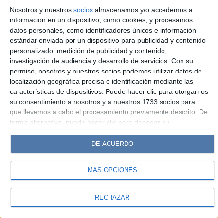
Look
Luz
Mía
Lunateen
Break
BATimes
Nosotros y nuestros
socios
almacenamos y/o accedemos a
información en un dispositivo, como cookies, y procesamos
© Perfil.com 2006-2019 - Todos los derechos reservados
datos personales, como identificadores únicos e información
Registro de Propiedad Intelectual: Nro. 5346433
estándar enviada por un dispositivo para publicidad y contenido
personalizado, medición de publicidad y contenido,
investigación de audiencia y desarrollo de servicios.
Con su
permiso, nosotros y nuestros socios podemos utilizar datos de
localización geográfica precisa e identificación mediante las
características de dispositivos. Puede hacer clic para otorgarnos
su consentimiento a nosotros y a nuestros 1733 socios para
que llevemos a cabo el procesamiento previamente descrito. De
forma alternativa, puede hacer clic para denegar su
consentimiento o acceder a información más detallada y
cambiar sus preferencias antes de otorgar su consentimiento.
DE ACUERDO
Tenga en cuenta que algún procesamiento de sus datos
personales puede no requerir de su consentimiento, pero usted
MÁS OPCIONES
tiene el derecho de rechazar tal procesamiento. Sus
preferencias se aplicarán solo a este sitio web. Puede cambiar
sus preferencias o retirar su consentimiento en cualquier
RECHAZAR
momento volviendo a este sitio y haciendo clic en el botón
"Privacidad" en la parte inferior de la página web.