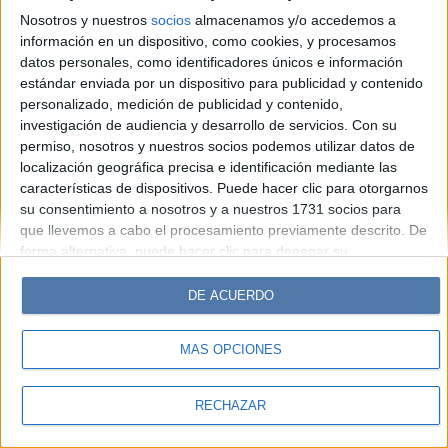
Hombre
Weekend
Parabrisas
Supercampo
Nosotros y nuestros
socios
almacenamos y/o accedemos a
Look
Luz
Mía
Lunateen
Break
BATimes
información en un dispositivo, como cookies, y procesamos
datos personales, como identificadores únicos e información
estándar enviada por un dispositivo para publicidad y contenido
© Perfil.com 2006-2019 - Todos los derechos reservados
personalizado, medición de publicidad y contenido,
Registro de Propiedad Intelectual: Nro. 5346433
investigación de audiencia y desarrollo de servicios.
Con su
permiso, nosotros y nuestros socios podemos utilizar datos de
localización geográfica precisa e identificación mediante las
características de dispositivos. Puede hacer clic para otorgarnos
su consentimiento a nosotros y a nuestros 1731 socios para
que llevemos a cabo el procesamiento previamente descrito. De
forma alternativa, puede hacer clic para denegar su
consentimiento o acceder a información más detallada y
cambiar sus preferencias antes de otorgar su consentimiento.
DE ACUERDO
Tenga en cuenta que algún procesamiento de sus datos
personales puede no requerir de su consentimiento, pero usted
MÁS OPCIONES
tiene el derecho de rechazar tal procesamiento. Sus
preferencias se aplicarán solo a este sitio web. Puede cambiar
sus preferencias o retirar su consentimiento en cualquier
RECHAZAR
momento volviendo a este sitio y haciendo clic en el botón
"Privacidad" en la parte inferior de la página web.