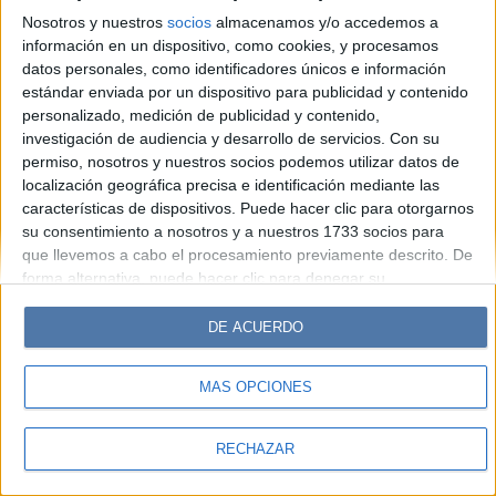
Hombre
Weekend
Parabrisas
Supercampo
Nosotros y nuestros
socios
almacenamos y/o accedemos a
Look
Luz
Mía
Lunateen
Break
BATimes
información en un dispositivo, como cookies, y procesamos
datos personales, como identificadores únicos e información
estándar enviada por un dispositivo para publicidad y contenido
© Perfil.com 2006-2019 - Todos los derechos reservados
personalizado, medición de publicidad y contenido,
Registro de Propiedad Intelectual: Nro. 5346433
investigación de audiencia y desarrollo de servicios.
Con su
permiso, nosotros y nuestros socios podemos utilizar datos de
localización geográfica precisa e identificación mediante las
características de dispositivos. Puede hacer clic para otorgarnos
su consentimiento a nosotros y a nuestros 1733 socios para
que llevemos a cabo el procesamiento previamente descrito. De
forma alternativa, puede hacer clic para denegar su
consentimiento o acceder a información más detallada y
cambiar sus preferencias antes de otorgar su consentimiento.
DE ACUERDO
Tenga en cuenta que algún procesamiento de sus datos
personales puede no requerir de su consentimiento, pero usted
MÁS OPCIONES
tiene el derecho de rechazar tal procesamiento. Sus
preferencias se aplicarán solo a este sitio web. Puede cambiar
sus preferencias o retirar su consentimiento en cualquier
RECHAZAR
momento volviendo a este sitio y haciendo clic en el botón
"Privacidad" en la parte inferior de la página web.