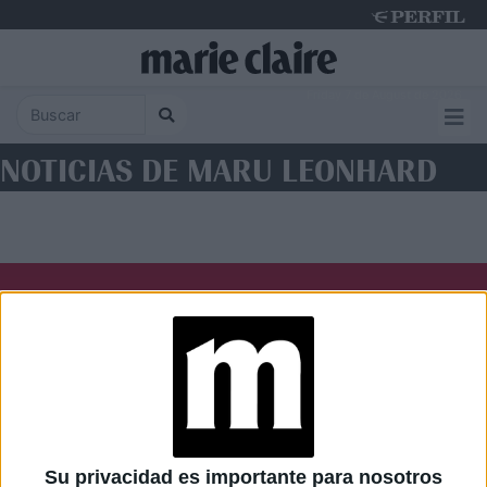
Friday 7 de August de 2026
NOTICIAS DE MARU LEONHARD
Diario Perfil
Caras
Noticias
Fortuna
Hombre
Weekend
Parabrisas
Supercampo
Su privacidad es importante para nosotros