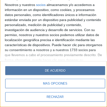
Look
Luz
Mía
Lunateen
Break
BATimes
Nosotros y nuestros
socios
almacenamos y/o accedemos a
información en un dispositivo, como cookies, y procesamos
© Perfil.com 2006-2019 - Todos los derechos reservados
datos personales, como identificadores únicos e información
Registro de Propiedad Intelectual: Nro. 5346433
estándar enviada por un dispositivo para publicidad y contenido
personalizado, medición de publicidad y contenido,
investigación de audiencia y desarrollo de servicios.
Con su
permiso, nosotros y nuestros socios podemos utilizar datos de
localización geográfica precisa e identificación mediante las
características de dispositivos. Puede hacer clic para otorgarnos
su consentimiento a nosotros y a nuestros 1733 socios para
que llevemos a cabo el procesamiento previamente descrito. De
forma alternativa, puede hacer clic para denegar su
consentimiento o acceder a información más detallada y
cambiar sus preferencias antes de otorgar su consentimiento.
DE ACUERDO
Tenga en cuenta que algún procesamiento de sus datos
personales puede no requerir de su consentimiento, pero usted
MÁS OPCIONES
tiene el derecho de rechazar tal procesamiento. Sus
preferencias se aplicarán solo a este sitio web. Puede cambiar
sus preferencias o retirar su consentimiento en cualquier
RECHAZAR
momento volviendo a este sitio y haciendo clic en el botón
"Privacidad" en la parte inferior de la página web.