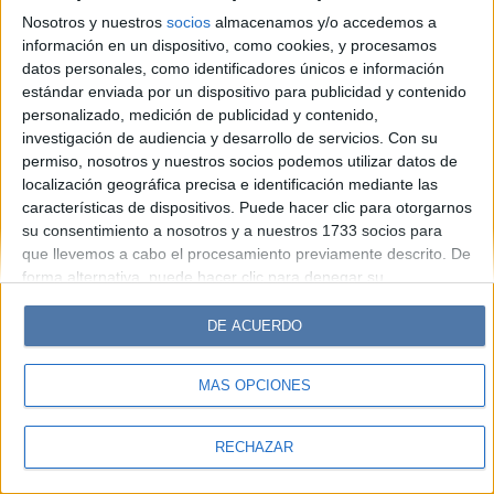
Hombre
Weekend
Parabrisas
Supercampo
Nosotros y nuestros
socios
almacenamos y/o accedemos a
Look
Luz
Mía
Lunateen
Break
BATimes
información en un dispositivo, como cookies, y procesamos
datos personales, como identificadores únicos e información
estándar enviada por un dispositivo para publicidad y contenido
© Perfil.com 2006-2019 - Todos los derechos reservados
personalizado, medición de publicidad y contenido,
Registro de Propiedad Intelectual: Nro. 5346433
investigación de audiencia y desarrollo de servicios.
Con su
permiso, nosotros y nuestros socios podemos utilizar datos de
localización geográfica precisa e identificación mediante las
características de dispositivos. Puede hacer clic para otorgarnos
su consentimiento a nosotros y a nuestros 1733 socios para
que llevemos a cabo el procesamiento previamente descrito. De
forma alternativa, puede hacer clic para denegar su
consentimiento o acceder a información más detallada y
cambiar sus preferencias antes de otorgar su consentimiento.
DE ACUERDO
Tenga en cuenta que algún procesamiento de sus datos
personales puede no requerir de su consentimiento, pero usted
MÁS OPCIONES
tiene el derecho de rechazar tal procesamiento. Sus
preferencias se aplicarán solo a este sitio web. Puede cambiar
sus preferencias o retirar su consentimiento en cualquier
RECHAZAR
momento volviendo a este sitio y haciendo clic en el botón
"Privacidad" en la parte inferior de la página web.