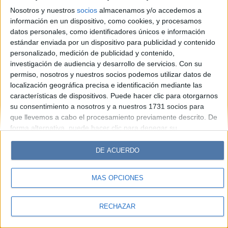
Hombre
Weekend
Parabrisas
Supercampo
Nosotros y nuestros
socios
almacenamos y/o accedemos a
Look
Luz
Mía
Lunateen
Break
BATimes
información en un dispositivo, como cookies, y procesamos
datos personales, como identificadores únicos e información
estándar enviada por un dispositivo para publicidad y contenido
© Perfil.com 2006-2019 - Todos los derechos reservados
personalizado, medición de publicidad y contenido,
Registro de Propiedad Intelectual: Nro. 5346433
investigación de audiencia y desarrollo de servicios.
Con su
permiso, nosotros y nuestros socios podemos utilizar datos de
localización geográfica precisa e identificación mediante las
características de dispositivos. Puede hacer clic para otorgarnos
su consentimiento a nosotros y a nuestros 1731 socios para
que llevemos a cabo el procesamiento previamente descrito. De
forma alternativa, puede hacer clic para denegar su
consentimiento o acceder a información más detallada y
cambiar sus preferencias antes de otorgar su consentimiento.
DE ACUERDO
Tenga en cuenta que algún procesamiento de sus datos
personales puede no requerir de su consentimiento, pero usted
MÁS OPCIONES
tiene el derecho de rechazar tal procesamiento. Sus
preferencias se aplicarán solo a este sitio web. Puede cambiar
sus preferencias o retirar su consentimiento en cualquier
RECHAZAR
momento volviendo a este sitio y haciendo clic en el botón
"Privacidad" en la parte inferior de la página web.