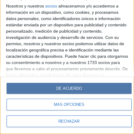
Look
Luz
Mía
Lunateen
Break
BATimes
Nosotros y nuestros
socios
almacenamos y/o accedemos a
información en un dispositivo, como cookies, y procesamos
© Perfil.com 2006-2019 - Todos los derechos reservados
datos personales, como identificadores únicos e información
Registro de Propiedad Intelectual: Nro. 5346433
estándar enviada por un dispositivo para publicidad y contenido
personalizado, medición de publicidad y contenido,
investigación de audiencia y desarrollo de servicios.
Con su
permiso, nosotros y nuestros socios podemos utilizar datos de
localización geográfica precisa e identificación mediante las
características de dispositivos. Puede hacer clic para otorgarnos
su consentimiento a nosotros y a nuestros 1733 socios para
que llevemos a cabo el procesamiento previamente descrito. De
forma alternativa, puede hacer clic para denegar su
consentimiento o acceder a información más detallada y
cambiar sus preferencias antes de otorgar su consentimiento.
DE ACUERDO
Tenga en cuenta que algún procesamiento de sus datos
personales puede no requerir de su consentimiento, pero usted
MÁS OPCIONES
tiene el derecho de rechazar tal procesamiento. Sus
preferencias se aplicarán solo a este sitio web. Puede cambiar
sus preferencias o retirar su consentimiento en cualquier
RECHAZAR
momento volviendo a este sitio y haciendo clic en el botón
"Privacidad" en la parte inferior de la página web.