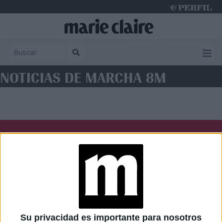
Saturday 8 de August de 2026
NOTICIAS DE MARCHA 8M
Diario Perfil
Caras
Noticias
Fortuna
Hombre
Weekend
Parabrisas
Supercampo
Su privacidad es importante para nosotros