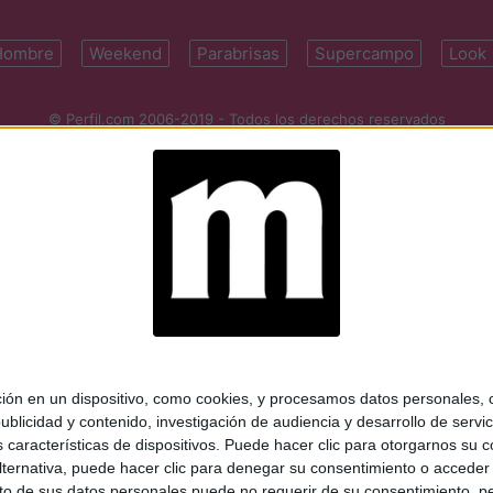
Hombre
Weekend
Parabrisas
Supercampo
Look
© Perfil.com 2006-2019 - Todos los derechos reservados
Registro de Propiedad Intelectual: Nro. 5346433
ifornia 2715, C1289ABI, CABA, Argentina | Tel: (5411) 7091-4921 | (5411)
mail:
perfilcom@perfil.com
| Propietario: Diario Perfil S.A.
 en un dispositivo, como cookies, y procesamos datos personales, co
blicidad y contenido, investigación de audiencia y desarrollo de servic
as características de dispositivos. Puede hacer clic para otorgarnos su
ternativa, puede hacer clic para denegar su consentimiento o acceder
 de sus datos personales puede no requerir de su consentimiento, per