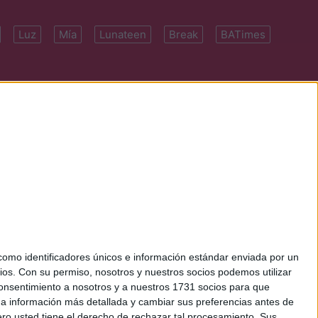
Luz
Mía
Lunateen
Break
BATimes
 7091-4922 | E-
mo identificadores únicos e información estándar enviada por un
ios.
Con su permiso, nosotros y nuestros socios podemos utilizar
 consentimiento a nosotros y a nuestros 1731 socios para que
 a información más detallada y cambiar sus preferencias antes de
o usted tiene el derecho de rechazar tal procesamiento. Sus