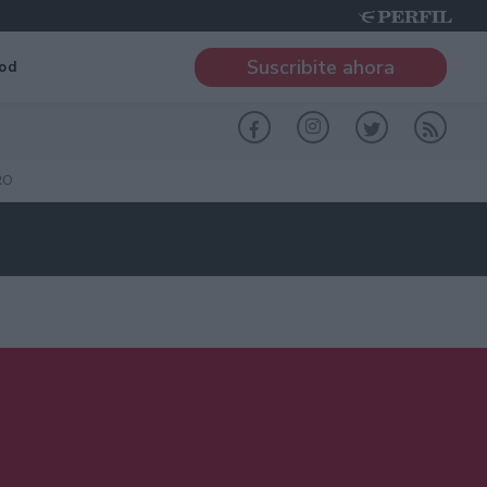
Suscribite ahora
od
RO