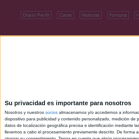
Diario Perfil
Caras
Noticias
Fortuna
Domicilio: Cal
Su privacidad es importante para nosotros
Nosotros y nuestros
socios
almacenamos y/o accedemos a información
dispositivo para publicidad y contenido personalizado, medición de pu
datos de localización geográfica precisa e identificación mediante l
llevemos a cabo el procesamiento previamente descrito. De forma al
otorgar su consentimiento.
Tenga en cuenta que algún procesamiento