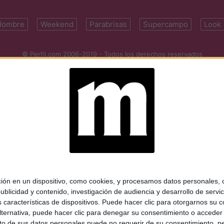
Hombre
Weekend
Parabrisas
Supercampo
Look
© Perfil.com 2006-2019 - Todos los derechos reservados
Registro de Propiedad Intelectual: Nro. 5346433
ifornia 2715, C1289ABI, CABA, Argentina | Tel: (5411) 7091-4921 | (5411)
mail:
perfilcom@perfil.com
| Propietario: Diario Perfil S.A.
 en un dispositivo, como cookies, y procesamos datos personales, co
blicidad y contenido, investigación de audiencia y desarrollo de servic
as características de dispositivos. Puede hacer clic para otorgarnos su
ternativa, puede hacer clic para denegar su consentimiento o acceder
 de sus datos personales puede no requerir de su consentimiento, per