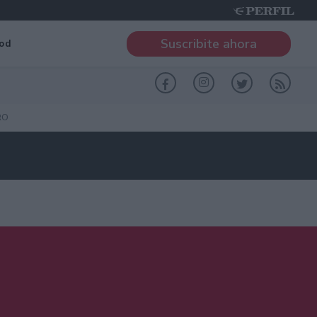
Suscribite ahora
od
RO