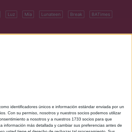
Luz
Mía
Lunateen
Break
BATimes
 7091-4922 | E-
mo identificadores únicos e información estándar enviada por un
ios.
Con su permiso, nosotros y nuestros socios podemos utilizar
 consentimiento a nosotros y a nuestros 1733 socios para que
 a información más detallada y cambiar sus preferencias antes de
o usted tiene el derecho de rechazar tal procesamiento. Sus