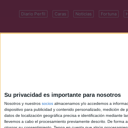
Diario Perfil
Caras
Noticias
Fortuna
Domicilio: Cal
Su privacidad es importante para nosotros
Nosotros y nuestros
socios
almacenamos y/o accedemos a información
dispositivo para publicidad y contenido personalizado, medición de pu
datos de localización geográfica precisa e identificación mediante l
llevemos a cabo el procesamiento previamente descrito. De forma al
otorgar su consentimiento.
Tenga en cuenta que algún procesamiento