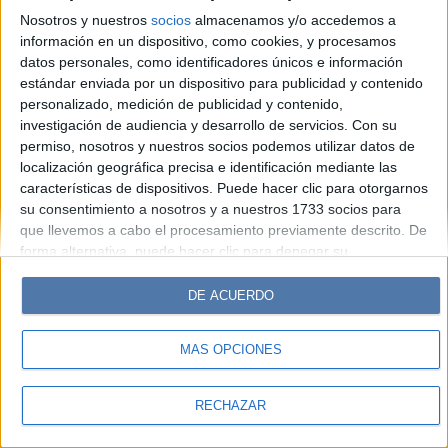
Look
Luz
Mía
Lunateen
Break
BATimes
Nosotros y nuestros
socios
almacenamos y/o accedemos a
información en un dispositivo, como cookies, y procesamos
© Perfil.com 2006-2019 - Todos los derechos reservados
datos personales, como identificadores únicos e información
Registro de Propiedad Intelectual: Nro. 5346433
estándar enviada por un dispositivo para publicidad y contenido
personalizado, medición de publicidad y contenido,
investigación de audiencia y desarrollo de servicios.
Con su
permiso, nosotros y nuestros socios podemos utilizar datos de
localización geográfica precisa e identificación mediante las
características de dispositivos. Puede hacer clic para otorgarnos
su consentimiento a nosotros y a nuestros 1733 socios para
que llevemos a cabo el procesamiento previamente descrito. De
forma alternativa, puede hacer clic para denegar su
consentimiento o acceder a información más detallada y
cambiar sus preferencias antes de otorgar su consentimiento.
DE ACUERDO
Tenga en cuenta que algún procesamiento de sus datos
personales puede no requerir de su consentimiento, pero usted
MÁS OPCIONES
tiene el derecho de rechazar tal procesamiento. Sus
preferencias se aplicarán solo a este sitio web. Puede cambiar
sus preferencias o retirar su consentimiento en cualquier
RECHAZAR
momento volviendo a este sitio y haciendo clic en el botón
"Privacidad" en la parte inferior de la página web.