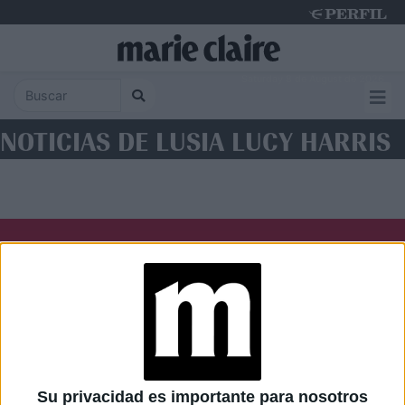
Saturday 8 de August de 2026
NOTICIAS DE LUSIA LUCY HARRIS
Diario Perfil
Caras
Noticias
Fortuna
Hombre
Weekend
Parabrisas
Supercampo
Su privacidad es importante para nosotros