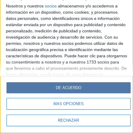
Hombre
Weekend
Parabrisas
Supercampo
Nosotros y nuestros
socios
almacenamos y/o accedemos a
Look
Luz
Mía
Lunateen
Break
BATimes
información en un dispositivo, como cookies, y procesamos
datos personales, como identificadores únicos e información
estándar enviada por un dispositivo para publicidad y contenido
© Perfil.com 2006-2019 - Todos los derechos reservados
personalizado, medición de publicidad y contenido,
Registro de Propiedad Intelectual: Nro. 5346433
investigación de audiencia y desarrollo de servicios.
Con su
permiso, nosotros y nuestros socios podemos utilizar datos de
localización geográfica precisa e identificación mediante las
características de dispositivos. Puede hacer clic para otorgarnos
su consentimiento a nosotros y a nuestros 1733 socios para
que llevemos a cabo el procesamiento previamente descrito. De
forma alternativa, puede hacer clic para denegar su
consentimiento o acceder a información más detallada y
cambiar sus preferencias antes de otorgar su consentimiento.
DE ACUERDO
Tenga en cuenta que algún procesamiento de sus datos
personales puede no requerir de su consentimiento, pero usted
MÁS OPCIONES
tiene el derecho de rechazar tal procesamiento. Sus
preferencias se aplicarán solo a este sitio web. Puede cambiar
sus preferencias o retirar su consentimiento en cualquier
RECHAZAR
momento volviendo a este sitio y haciendo clic en el botón
"Privacidad" en la parte inferior de la página web.