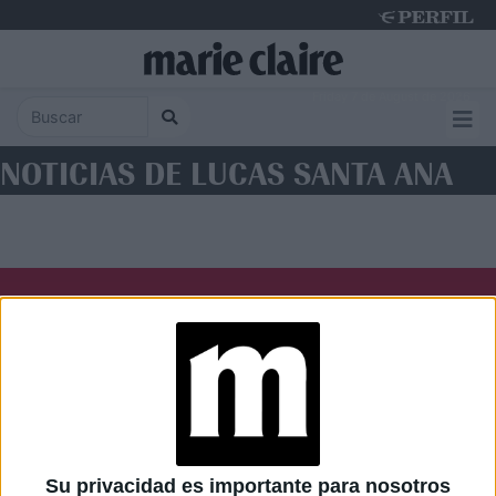
Friday 7 de August de 2026
NOTICIAS DE LUCAS SANTA ANA
Diario Perfil
Caras
Noticias
Fortuna
Hombre
Weekend
Parabrisas
Supercampo
Su privacidad es importante para nosotros