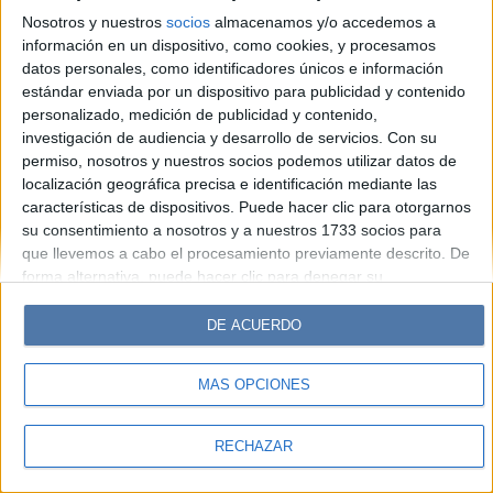
Look
Luz
Mía
Lunateen
Break
BATimes
Nosotros y nuestros
socios
almacenamos y/o accedemos a
información en un dispositivo, como cookies, y procesamos
© Perfil.com 2006-2019 - Todos los derechos reservados
datos personales, como identificadores únicos e información
Registro de Propiedad Intelectual: Nro. 5346433
estándar enviada por un dispositivo para publicidad y contenido
personalizado, medición de publicidad y contenido,
investigación de audiencia y desarrollo de servicios.
Con su
permiso, nosotros y nuestros socios podemos utilizar datos de
localización geográfica precisa e identificación mediante las
características de dispositivos. Puede hacer clic para otorgarnos
su consentimiento a nosotros y a nuestros 1733 socios para
que llevemos a cabo el procesamiento previamente descrito. De
forma alternativa, puede hacer clic para denegar su
consentimiento o acceder a información más detallada y
cambiar sus preferencias antes de otorgar su consentimiento.
DE ACUERDO
Tenga en cuenta que algún procesamiento de sus datos
personales puede no requerir de su consentimiento, pero usted
MÁS OPCIONES
tiene el derecho de rechazar tal procesamiento. Sus
preferencias se aplicarán solo a este sitio web. Puede cambiar
sus preferencias o retirar su consentimiento en cualquier
RECHAZAR
momento volviendo a este sitio y haciendo clic en el botón
"Privacidad" en la parte inferior de la página web.