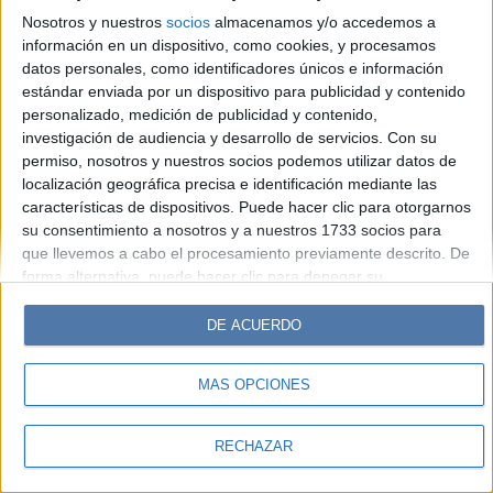
Look
Luz
Mía
Lunateen
Break
BATimes
Nosotros y nuestros
socios
almacenamos y/o accedemos a
información en un dispositivo, como cookies, y procesamos
© Perfil.com 2006-2019 - Todos los derechos reservados
datos personales, como identificadores únicos e información
Registro de Propiedad Intelectual: Nro. 5346433
estándar enviada por un dispositivo para publicidad y contenido
personalizado, medición de publicidad y contenido,
investigación de audiencia y desarrollo de servicios.
Con su
permiso, nosotros y nuestros socios podemos utilizar datos de
localización geográfica precisa e identificación mediante las
características de dispositivos. Puede hacer clic para otorgarnos
su consentimiento a nosotros y a nuestros 1733 socios para
que llevemos a cabo el procesamiento previamente descrito. De
forma alternativa, puede hacer clic para denegar su
consentimiento o acceder a información más detallada y
cambiar sus preferencias antes de otorgar su consentimiento.
DE ACUERDO
Tenga en cuenta que algún procesamiento de sus datos
personales puede no requerir de su consentimiento, pero usted
MÁS OPCIONES
tiene el derecho de rechazar tal procesamiento. Sus
preferencias se aplicarán solo a este sitio web. Puede cambiar
sus preferencias o retirar su consentimiento en cualquier
RECHAZAR
momento volviendo a este sitio y haciendo clic en el botón
"Privacidad" en la parte inferior de la página web.