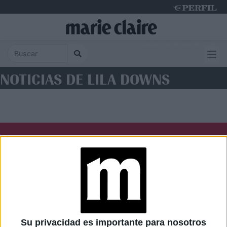
Sunday 9 de August de 2026
NOTICIAS DE LILA DOWNS
Diario Perfil
Caras
Noticias
Fortuna
Hombre
Weekend
Parabrisas
Supercampo
Su privacidad es importante para nosotros