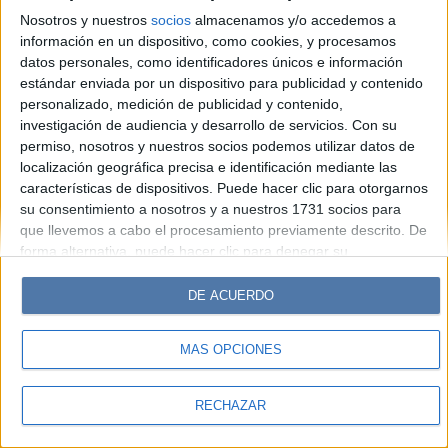
Hombre
Weekend
Parabrisas
Supercampo
Nosotros y nuestros
socios
almacenamos y/o accedemos a
Look
Luz
Mía
Lunateen
Break
BATimes
información en un dispositivo, como cookies, y procesamos
datos personales, como identificadores únicos e información
estándar enviada por un dispositivo para publicidad y contenido
© Perfil.com 2006-2019 - Todos los derechos reservados
personalizado, medición de publicidad y contenido,
Registro de Propiedad Intelectual: Nro. 5346433
investigación de audiencia y desarrollo de servicios.
Con su
permiso, nosotros y nuestros socios podemos utilizar datos de
localización geográfica precisa e identificación mediante las
características de dispositivos. Puede hacer clic para otorgarnos
su consentimiento a nosotros y a nuestros 1731 socios para
que llevemos a cabo el procesamiento previamente descrito. De
forma alternativa, puede hacer clic para denegar su
consentimiento o acceder a información más detallada y
cambiar sus preferencias antes de otorgar su consentimiento.
DE ACUERDO
Tenga en cuenta que algún procesamiento de sus datos
personales puede no requerir de su consentimiento, pero usted
MÁS OPCIONES
tiene el derecho de rechazar tal procesamiento. Sus
preferencias se aplicarán solo a este sitio web. Puede cambiar
sus preferencias o retirar su consentimiento en cualquier
RECHAZAR
momento volviendo a este sitio y haciendo clic en el botón
"Privacidad" en la parte inferior de la página web.