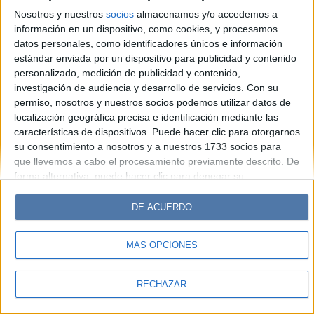
Hombre
Weekend
Parabrisas
Supercampo
Nosotros y nuestros
socios
almacenamos y/o accedemos a
Look
Luz
Mía
Lunateen
Break
BATimes
información en un dispositivo, como cookies, y procesamos
datos personales, como identificadores únicos e información
estándar enviada por un dispositivo para publicidad y contenido
© Perfil.com 2006-2019 - Todos los derechos reservados
personalizado, medición de publicidad y contenido,
Registro de Propiedad Intelectual: Nro. 5346433
investigación de audiencia y desarrollo de servicios.
Con su
permiso, nosotros y nuestros socios podemos utilizar datos de
localización geográfica precisa e identificación mediante las
características de dispositivos. Puede hacer clic para otorgarnos
su consentimiento a nosotros y a nuestros 1733 socios para
que llevemos a cabo el procesamiento previamente descrito. De
forma alternativa, puede hacer clic para denegar su
consentimiento o acceder a información más detallada y
cambiar sus preferencias antes de otorgar su consentimiento.
DE ACUERDO
Tenga en cuenta que algún procesamiento de sus datos
personales puede no requerir de su consentimiento, pero usted
MÁS OPCIONES
tiene el derecho de rechazar tal procesamiento. Sus
preferencias se aplicarán solo a este sitio web. Puede cambiar
sus preferencias o retirar su consentimiento en cualquier
RECHAZAR
momento volviendo a este sitio y haciendo clic en el botón
"Privacidad" en la parte inferior de la página web.