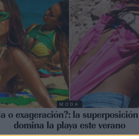
MODA
a o exageración?: la superposición 
domina la playa este verano