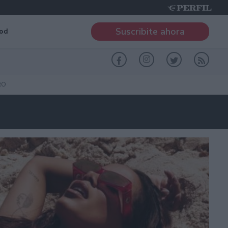
Suscribite ahora
od
RO