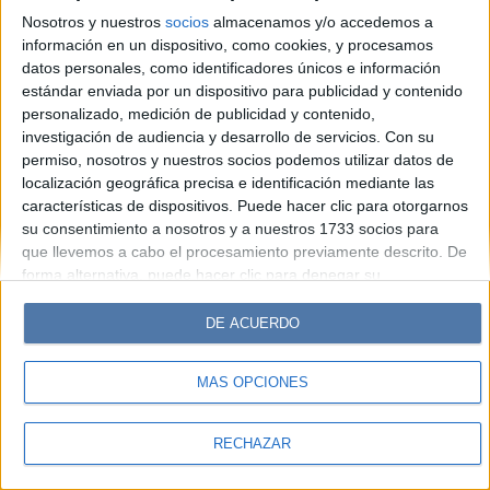
Look
Luz
Mía
Lunateen
Break
BATimes
Nosotros y nuestros
socios
almacenamos y/o accedemos a
información en un dispositivo, como cookies, y procesamos
© Perfil.com 2006-2019 - Todos los derechos reservados
datos personales, como identificadores únicos e información
Registro de Propiedad Intelectual: Nro. 5346433
estándar enviada por un dispositivo para publicidad y contenido
personalizado, medición de publicidad y contenido,
investigación de audiencia y desarrollo de servicios.
Con su
permiso, nosotros y nuestros socios podemos utilizar datos de
localización geográfica precisa e identificación mediante las
características de dispositivos. Puede hacer clic para otorgarnos
su consentimiento a nosotros y a nuestros 1733 socios para
que llevemos a cabo el procesamiento previamente descrito. De
forma alternativa, puede hacer clic para denegar su
consentimiento o acceder a información más detallada y
cambiar sus preferencias antes de otorgar su consentimiento.
DE ACUERDO
Tenga en cuenta que algún procesamiento de sus datos
personales puede no requerir de su consentimiento, pero usted
MÁS OPCIONES
tiene el derecho de rechazar tal procesamiento. Sus
preferencias se aplicarán solo a este sitio web. Puede cambiar
sus preferencias o retirar su consentimiento en cualquier
RECHAZAR
momento volviendo a este sitio y haciendo clic en el botón
"Privacidad" en la parte inferior de la página web.