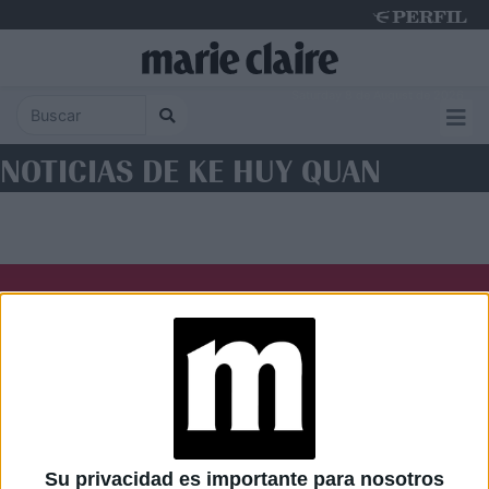
Saturday 8 de August de 2026
NOTICIAS DE KE HUY QUAN
Diario Perfil
Caras
Noticias
Fortuna
Hombre
Weekend
Parabrisas
Supercampo
Su privacidad es importante para nosotros