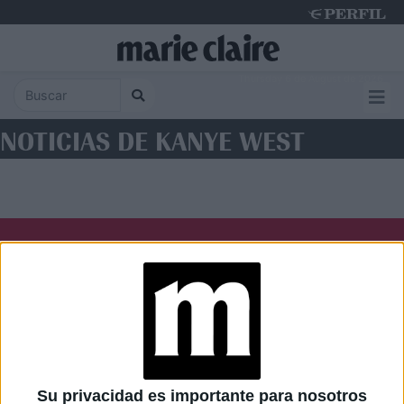
Thursday 6 de August de 2026
NOTICIAS DE KANYE WEST
Diario Perfil
Caras
Noticias
Fortuna
Hombre
Weekend
Parabrisas
Supercampo
Su privacidad es importante para nosotros