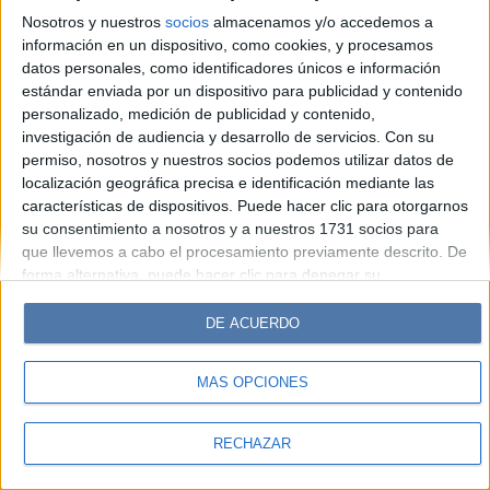
Look
Luz
Mía
Lunateen
Break
BATimes
Nosotros y nuestros
socios
almacenamos y/o accedemos a
información en un dispositivo, como cookies, y procesamos
© Perfil.com 2006-2019 - Todos los derechos reservados
datos personales, como identificadores únicos e información
Registro de Propiedad Intelectual: Nro. 5346433
estándar enviada por un dispositivo para publicidad y contenido
personalizado, medición de publicidad y contenido,
investigación de audiencia y desarrollo de servicios.
Con su
permiso, nosotros y nuestros socios podemos utilizar datos de
localización geográfica precisa e identificación mediante las
características de dispositivos. Puede hacer clic para otorgarnos
su consentimiento a nosotros y a nuestros 1731 socios para
que llevemos a cabo el procesamiento previamente descrito. De
forma alternativa, puede hacer clic para denegar su
consentimiento o acceder a información más detallada y
cambiar sus preferencias antes de otorgar su consentimiento.
DE ACUERDO
Tenga en cuenta que algún procesamiento de sus datos
personales puede no requerir de su consentimiento, pero usted
MÁS OPCIONES
tiene el derecho de rechazar tal procesamiento. Sus
preferencias se aplicarán solo a este sitio web. Puede cambiar
sus preferencias o retirar su consentimiento en cualquier
RECHAZAR
momento volviendo a este sitio y haciendo clic en el botón
"Privacidad" en la parte inferior de la página web.