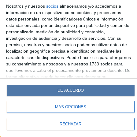
Look
Luz
Mía
Lunateen
Break
BATimes
Nosotros y nuestros
socios
almacenamos y/o accedemos a
información en un dispositivo, como cookies, y procesamos
© Perfil.com 2006-2019 - Todos los derechos reservados
datos personales, como identificadores únicos e información
Registro de Propiedad Intelectual: Nro. 5346433
estándar enviada por un dispositivo para publicidad y contenido
personalizado, medición de publicidad y contenido,
investigación de audiencia y desarrollo de servicios.
Con su
permiso, nosotros y nuestros socios podemos utilizar datos de
localización geográfica precisa e identificación mediante las
características de dispositivos. Puede hacer clic para otorgarnos
su consentimiento a nosotros y a nuestros 1733 socios para
que llevemos a cabo el procesamiento previamente descrito. De
forma alternativa, puede hacer clic para denegar su
consentimiento o acceder a información más detallada y
cambiar sus preferencias antes de otorgar su consentimiento.
DE ACUERDO
Tenga en cuenta que algún procesamiento de sus datos
personales puede no requerir de su consentimiento, pero usted
MÁS OPCIONES
tiene el derecho de rechazar tal procesamiento. Sus
preferencias se aplicarán solo a este sitio web. Puede cambiar
sus preferencias o retirar su consentimiento en cualquier
RECHAZAR
momento volviendo a este sitio y haciendo clic en el botón
"Privacidad" en la parte inferior de la página web.