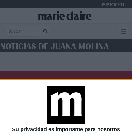
Saturday 8 de August de 2026
NOTICIAS DE JUANA MOLINA
Diario Perfil
Caras
Noticias
Fortuna
Hombre
Weekend
Parabrisas
Supercampo
Su privacidad es importante para nosotros