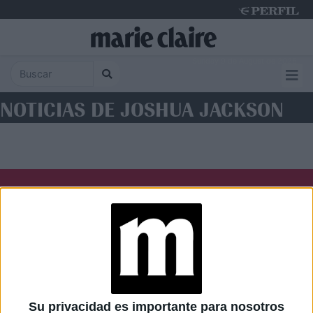
Sunday 9 de August de 2026
NOTICIAS DE JOSHUA JACKSON
Diario Perfil
Caras
Noticias
Fortuna
Hombre
Weekend
Parabrisas
Supercampo
Su privacidad es importante para nosotros