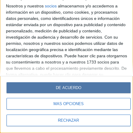
Look
Luz
Mía
Lunateen
Break
BATimes
Nosotros y nuestros
socios
almacenamos y/o accedemos a
información en un dispositivo, como cookies, y procesamos
© Perfil.com 2006-2019 - Todos los derechos reservados
datos personales, como identificadores únicos e información
Registro de Propiedad Intelectual: Nro. 5346433
estándar enviada por un dispositivo para publicidad y contenido
personalizado, medición de publicidad y contenido,
investigación de audiencia y desarrollo de servicios.
Con su
permiso, nosotros y nuestros socios podemos utilizar datos de
localización geográfica precisa e identificación mediante las
características de dispositivos. Puede hacer clic para otorgarnos
su consentimiento a nosotros y a nuestros 1733 socios para
que llevemos a cabo el procesamiento previamente descrito. De
forma alternativa, puede hacer clic para denegar su
consentimiento o acceder a información más detallada y
cambiar sus preferencias antes de otorgar su consentimiento.
DE ACUERDO
Tenga en cuenta que algún procesamiento de sus datos
personales puede no requerir de su consentimiento, pero usted
MÁS OPCIONES
tiene el derecho de rechazar tal procesamiento. Sus
preferencias se aplicarán solo a este sitio web. Puede cambiar
sus preferencias o retirar su consentimiento en cualquier
RECHAZAR
momento volviendo a este sitio y haciendo clic en el botón
"Privacidad" en la parte inferior de la página web.