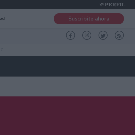
Suscribite ahora
od
RO