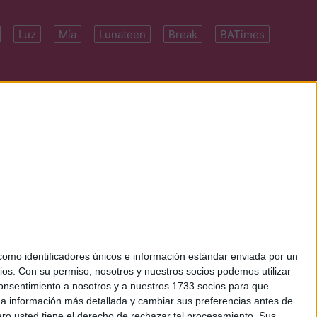
Luz
Mía
Lunateen
Break
BATimes
 7091-4922 | E-
mo identificadores únicos e información estándar enviada por un
ios.
Con su permiso, nosotros y nuestros socios podemos utilizar
 consentimiento a nosotros y a nuestros 1733 socios para que
 a información más detallada y cambiar sus preferencias antes de
o usted tiene el derecho de rechazar tal procesamiento. Sus