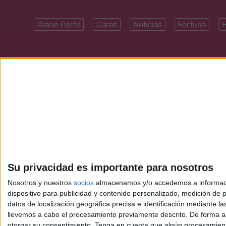
Diario Perfil
Caras
Noticias
Fortuna
Domicilio: Cal
Su privacidad es importante para nosotros
Nosotros y nuestros
socios
almacenamos y/o accedemos a información
dispositivo para publicidad y contenido personalizado, medición de pu
datos de localización geográfica precisa e identificación mediante l
llevemos a cabo el procesamiento previamente descrito. De forma al
otorgar su consentimiento.
Tenga en cuenta que algún procesamiento