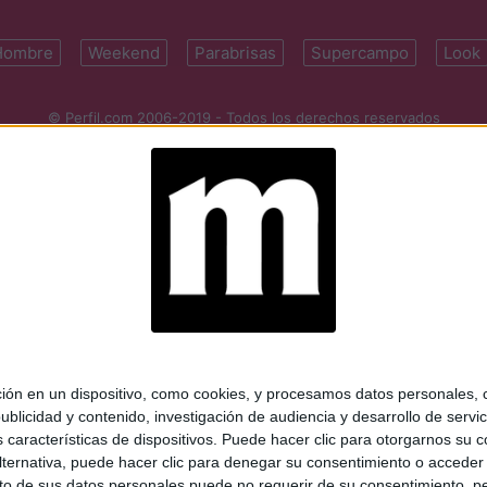
Hombre
Weekend
Parabrisas
Supercampo
Look
© Perfil.com 2006-2019 - Todos los derechos reservados
Registro de Propiedad Intelectual: Nro. 5346433
ifornia 2715, C1289ABI, CABA, Argentina | Tel: (5411) 7091-4921 | (5411)
mail:
perfilcom@perfil.com
| Propietario: Diario Perfil S.A.
 en un dispositivo, como cookies, y procesamos datos personales, co
blicidad y contenido, investigación de audiencia y desarrollo de servic
as características de dispositivos. Puede hacer clic para otorgarnos su
ternativa, puede hacer clic para denegar su consentimiento o acceder
 de sus datos personales puede no requerir de su consentimiento, per