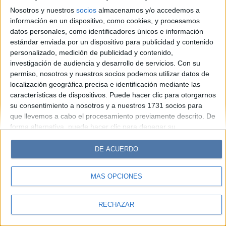
Look
Luz
Mía
Lunateen
Break
BATimes
Nosotros y nuestros
socios
almacenamos y/o accedemos a
información en un dispositivo, como cookies, y procesamos
© Perfil.com 2006-2019 - Todos los derechos reservados
datos personales, como identificadores únicos e información
Registro de Propiedad Intelectual: Nro. 5346433
estándar enviada por un dispositivo para publicidad y contenido
personalizado, medición de publicidad y contenido,
investigación de audiencia y desarrollo de servicios.
Con su
permiso, nosotros y nuestros socios podemos utilizar datos de
localización geográfica precisa e identificación mediante las
características de dispositivos. Puede hacer clic para otorgarnos
su consentimiento a nosotros y a nuestros 1731 socios para
que llevemos a cabo el procesamiento previamente descrito. De
forma alternativa, puede hacer clic para denegar su
consentimiento o acceder a información más detallada y
cambiar sus preferencias antes de otorgar su consentimiento.
DE ACUERDO
Tenga en cuenta que algún procesamiento de sus datos
personales puede no requerir de su consentimiento, pero usted
MÁS OPCIONES
tiene el derecho de rechazar tal procesamiento. Sus
preferencias se aplicarán solo a este sitio web. Puede cambiar
sus preferencias o retirar su consentimiento en cualquier
RECHAZAR
momento volviendo a este sitio y haciendo clic en el botón
"Privacidad" en la parte inferior de la página web.