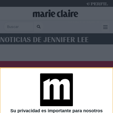
Thursday 6 de August de 2026
NOTICIAS DE JENNIFER LEE
Diario Perfil
Caras
Noticias
Fortuna
Hombre
Weekend
Parabrisas
Supercampo
Su privacidad es importante para nosotros