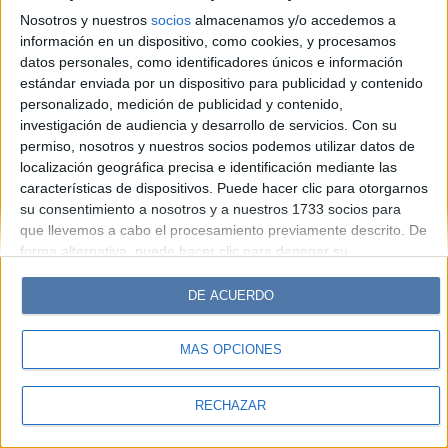
Look
Luz
Mía
Lunateen
Break
BATimes
Nosotros y nuestros
socios
almacenamos y/o accedemos a
información en un dispositivo, como cookies, y procesamos
© Perfil.com 2006-2019 - Todos los derechos reservados
datos personales, como identificadores únicos e información
Registro de Propiedad Intelectual: Nro. 5346433
estándar enviada por un dispositivo para publicidad y contenido
personalizado, medición de publicidad y contenido,
investigación de audiencia y desarrollo de servicios.
Con su
permiso, nosotros y nuestros socios podemos utilizar datos de
localización geográfica precisa e identificación mediante las
características de dispositivos. Puede hacer clic para otorgarnos
su consentimiento a nosotros y a nuestros 1733 socios para
que llevemos a cabo el procesamiento previamente descrito. De
forma alternativa, puede hacer clic para denegar su
consentimiento o acceder a información más detallada y
cambiar sus preferencias antes de otorgar su consentimiento.
DE ACUERDO
Tenga en cuenta que algún procesamiento de sus datos
personales puede no requerir de su consentimiento, pero usted
MÁS OPCIONES
tiene el derecho de rechazar tal procesamiento. Sus
preferencias se aplicarán solo a este sitio web. Puede cambiar
sus preferencias o retirar su consentimiento en cualquier
RECHAZAR
momento volviendo a este sitio y haciendo clic en el botón
"Privacidad" en la parte inferior de la página web.