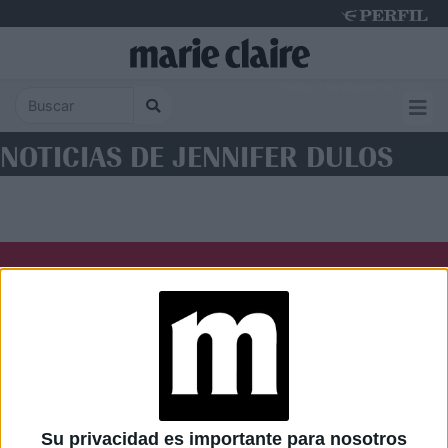
Friday 7 de August de 2026
NOTICIAS DE JENNIFER DULOS
Diario Perfil
Caras
Noticias
Fortuna
Hombre
Weekend
Parabrisas
Supercampo
Su privacidad es importante para nosotros