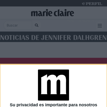
Friday 7 de August de 2026
NOTICIAS DE JENNIFER DALHGREN
Diario Perfil
Caras
Noticias
Fortuna
Hombre
Weekend
Parabrisas
Supercampo
Su privacidad es importante para nosotros