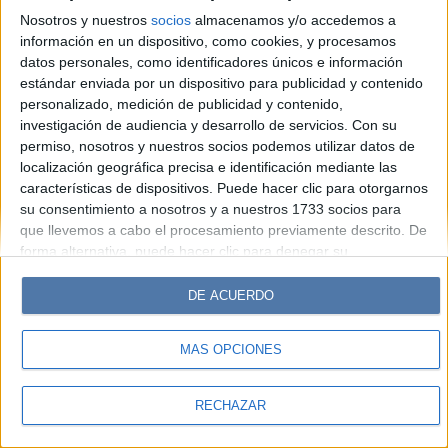
Look
Luz
Mía
Lunateen
Break
BATimes
Nosotros y nuestros
socios
almacenamos y/o accedemos a
información en un dispositivo, como cookies, y procesamos
© Perfil.com 2006-2019 - Todos los derechos reservados
datos personales, como identificadores únicos e información
Registro de Propiedad Intelectual: Nro. 5346433
estándar enviada por un dispositivo para publicidad y contenido
personalizado, medición de publicidad y contenido,
investigación de audiencia y desarrollo de servicios.
Con su
permiso, nosotros y nuestros socios podemos utilizar datos de
localización geográfica precisa e identificación mediante las
características de dispositivos. Puede hacer clic para otorgarnos
su consentimiento a nosotros y a nuestros 1733 socios para
que llevemos a cabo el procesamiento previamente descrito. De
forma alternativa, puede hacer clic para denegar su
consentimiento o acceder a información más detallada y
cambiar sus preferencias antes de otorgar su consentimiento.
DE ACUERDO
Tenga en cuenta que algún procesamiento de sus datos
personales puede no requerir de su consentimiento, pero usted
MÁS OPCIONES
tiene el derecho de rechazar tal procesamiento. Sus
preferencias se aplicarán solo a este sitio web. Puede cambiar
sus preferencias o retirar su consentimiento en cualquier
RECHAZAR
momento volviendo a este sitio y haciendo clic en el botón
"Privacidad" en la parte inferior de la página web.