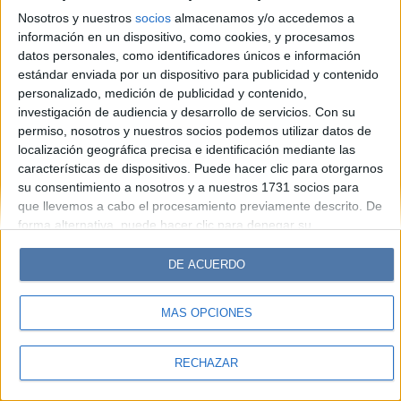
Look
Luz
Mía
Lunateen
Break
BATimes
Nosotros y nuestros
socios
almacenamos y/o accedemos a
información en un dispositivo, como cookies, y procesamos
© Perfil.com 2006-2019 - Todos los derechos reservados
datos personales, como identificadores únicos e información
Registro de Propiedad Intelectual: Nro. 5346433
estándar enviada por un dispositivo para publicidad y contenido
personalizado, medición de publicidad y contenido,
investigación de audiencia y desarrollo de servicios.
Con su
permiso, nosotros y nuestros socios podemos utilizar datos de
localización geográfica precisa e identificación mediante las
características de dispositivos. Puede hacer clic para otorgarnos
su consentimiento a nosotros y a nuestros 1731 socios para
que llevemos a cabo el procesamiento previamente descrito. De
forma alternativa, puede hacer clic para denegar su
consentimiento o acceder a información más detallada y
cambiar sus preferencias antes de otorgar su consentimiento.
DE ACUERDO
Tenga en cuenta que algún procesamiento de sus datos
personales puede no requerir de su consentimiento, pero usted
MÁS OPCIONES
tiene el derecho de rechazar tal procesamiento. Sus
preferencias se aplicarán solo a este sitio web. Puede cambiar
sus preferencias o retirar su consentimiento en cualquier
RECHAZAR
momento volviendo a este sitio y haciendo clic en el botón
"Privacidad" en la parte inferior de la página web.