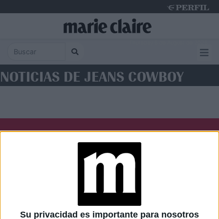
Thursday 6 de August de 2026
NOTICIAS DE JEANS COWBOY
Diario Perfil
Caras
Noticias
Fortuna
Hombre
Weekend
Parabrisas
Supercampo
Su privacidad es importante para nosotros