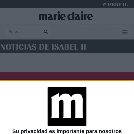
Thursday 6 de August de 2026
NOTICIAS DE ISABEL II
Diario Perfil
Caras
Noticias
Fortuna
Hombre
Weekend
Parabrisas
Supercampo
Su privacidad es importante para nosotros