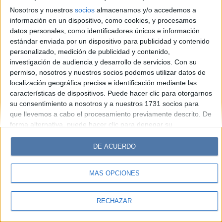
Look
Luz
Mía
Lunateen
Break
BATimes
Nosotros y nuestros
socios
almacenamos y/o accedemos a
información en un dispositivo, como cookies, y procesamos
© Perfil.com 2006-2019 - Todos los derechos reservados
datos personales, como identificadores únicos e información
Registro de Propiedad Intelectual: Nro. 5346433
estándar enviada por un dispositivo para publicidad y contenido
personalizado, medición de publicidad y contenido,
investigación de audiencia y desarrollo de servicios.
Con su
permiso, nosotros y nuestros socios podemos utilizar datos de
localización geográfica precisa e identificación mediante las
características de dispositivos. Puede hacer clic para otorgarnos
su consentimiento a nosotros y a nuestros 1731 socios para
que llevemos a cabo el procesamiento previamente descrito. De
forma alternativa, puede hacer clic para denegar su
consentimiento o acceder a información más detallada y
cambiar sus preferencias antes de otorgar su consentimiento.
DE ACUERDO
Tenga en cuenta que algún procesamiento de sus datos
personales puede no requerir de su consentimiento, pero usted
MÁS OPCIONES
tiene el derecho de rechazar tal procesamiento. Sus
preferencias se aplicarán solo a este sitio web. Puede cambiar
sus preferencias o retirar su consentimiento en cualquier
RECHAZAR
momento volviendo a este sitio y haciendo clic en el botón
"Privacidad" en la parte inferior de la página web.