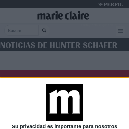
Friday 7 de August de 2026
NOTICIAS DE HUNTER SCHAFER
Diario Perfil
Caras
Noticias
Fortuna
Hombre
Weekend
Parabrisas
Supercampo
Su privacidad es importante para nosotros