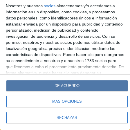
Look
Luz
Mía
Lunateen
Break
BATimes
Nosotros y nuestros
socios
almacenamos y/o accedemos a
información en un dispositivo, como cookies, y procesamos
© Perfil.com 2006-2019 - Todos los derechos reservados
datos personales, como identificadores únicos e información
Registro de Propiedad Intelectual: Nro. 5346433
estándar enviada por un dispositivo para publicidad y contenido
personalizado, medición de publicidad y contenido,
investigación de audiencia y desarrollo de servicios.
Con su
permiso, nosotros y nuestros socios podemos utilizar datos de
localización geográfica precisa e identificación mediante las
características de dispositivos. Puede hacer clic para otorgarnos
su consentimiento a nosotros y a nuestros 1733 socios para
que llevemos a cabo el procesamiento previamente descrito. De
forma alternativa, puede hacer clic para denegar su
consentimiento o acceder a información más detallada y
cambiar sus preferencias antes de otorgar su consentimiento.
DE ACUERDO
Tenga en cuenta que algún procesamiento de sus datos
personales puede no requerir de su consentimiento, pero usted
MÁS OPCIONES
tiene el derecho de rechazar tal procesamiento. Sus
preferencias se aplicarán solo a este sitio web. Puede cambiar
sus preferencias o retirar su consentimiento en cualquier
RECHAZAR
momento volviendo a este sitio y haciendo clic en el botón
"Privacidad" en la parte inferior de la página web.