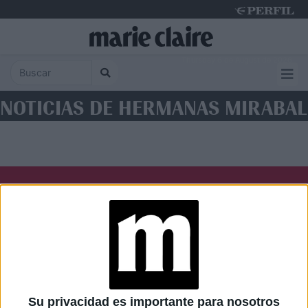
Thursday 6 de August de 2026
NOTICIAS DE HERMANAS MIRABAL
Diario Perfil
Caras
Noticias
Fortuna
Hombre
Weekend
Parabrisas
Supercampo
Su privacidad es importante para nosotros