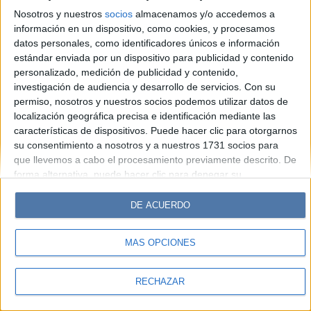
Look
Luz
Mía
Lunateen
Break
BATimes
Nosotros y nuestros
socios
almacenamos y/o accedemos a
información en un dispositivo, como cookies, y procesamos
© Perfil.com 2006-2019 - Todos los derechos reservados
datos personales, como identificadores únicos e información
Registro de Propiedad Intelectual: Nro. 5346433
estándar enviada por un dispositivo para publicidad y contenido
personalizado, medición de publicidad y contenido,
investigación de audiencia y desarrollo de servicios.
Con su
permiso, nosotros y nuestros socios podemos utilizar datos de
localización geográfica precisa e identificación mediante las
características de dispositivos. Puede hacer clic para otorgarnos
su consentimiento a nosotros y a nuestros 1731 socios para
que llevemos a cabo el procesamiento previamente descrito. De
forma alternativa, puede hacer clic para denegar su
consentimiento o acceder a información más detallada y
cambiar sus preferencias antes de otorgar su consentimiento.
DE ACUERDO
Tenga en cuenta que algún procesamiento de sus datos
personales puede no requerir de su consentimiento, pero usted
MÁS OPCIONES
tiene el derecho de rechazar tal procesamiento. Sus
preferencias se aplicarán solo a este sitio web. Puede cambiar
sus preferencias o retirar su consentimiento en cualquier
RECHAZAR
momento volviendo a este sitio y haciendo clic en el botón
"Privacidad" en la parte inferior de la página web.