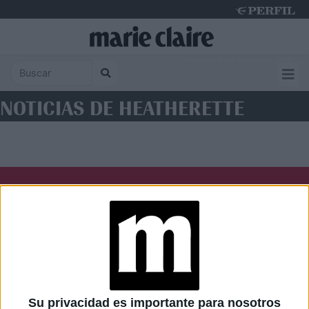
Thursday 6 de August de 2026
NOTICIAS DE HEATHERETTE
Diario Perfil
Caras
Noticias
Fortuna
Hombre
Weekend
Parabrisas
Supercampo
Su privacidad es importante para nosotros