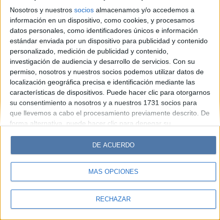
Look
Luz
Mía
Lunateen
Break
BATimes
Nosotros y nuestros
socios
almacenamos y/o accedemos a
información en un dispositivo, como cookies, y procesamos
© Perfil.com 2006-2019 - Todos los derechos reservados
datos personales, como identificadores únicos e información
Registro de Propiedad Intelectual: Nro. 5346433
estándar enviada por un dispositivo para publicidad y contenido
personalizado, medición de publicidad y contenido,
investigación de audiencia y desarrollo de servicios.
Con su
permiso, nosotros y nuestros socios podemos utilizar datos de
localización geográfica precisa e identificación mediante las
características de dispositivos. Puede hacer clic para otorgarnos
su consentimiento a nosotros y a nuestros 1731 socios para
que llevemos a cabo el procesamiento previamente descrito. De
forma alternativa, puede hacer clic para denegar su
consentimiento o acceder a información más detallada y
cambiar sus preferencias antes de otorgar su consentimiento.
DE ACUERDO
Tenga en cuenta que algún procesamiento de sus datos
personales puede no requerir de su consentimiento, pero usted
MÁS OPCIONES
tiene el derecho de rechazar tal procesamiento. Sus
preferencias se aplicarán solo a este sitio web. Puede cambiar
sus preferencias o retirar su consentimiento en cualquier
RECHAZAR
momento volviendo a este sitio y haciendo clic en el botón
"Privacidad" en la parte inferior de la página web.