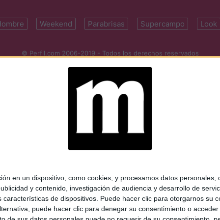
Hombre
Weekend
Parabrisas
Supercampo
Look
© Perfil.com 2006-2019 - Todos los derechos reservados
Registro de Propiedad Intelectual: Nro. 5346433
ifornia 2715, C1289ABI, CABA, Argentina | Tel: (5411) 7091-4921 | (5411)
mail:
perfilcom@perfil.com
| Propietario: Diario Perfil S.A.
 en un dispositivo, como cookies, y procesamos datos personales, co
blicidad y contenido, investigación de audiencia y desarrollo de servic
as características de dispositivos. Puede hacer clic para otorgarnos su
ternativa, puede hacer clic para denegar su consentimiento o acceder
 de sus datos personales puede no requerir de su consentimiento, per