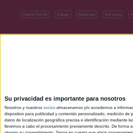
Diario Perfil
Caras
Noticias
Fortuna
Domicilio: Cal
Su privacidad es importante para nosotros
Nosotros y nuestros
socios
almacenamos y/o accedemos a información
dispositivo para publicidad y contenido personalizado, medición de pu
datos de localización geográfica precisa e identificación mediante l
llevemos a cabo el procesamiento previamente descrito. De forma al
otorgar su consentimiento.
Tenga en cuenta que algún procesamiento