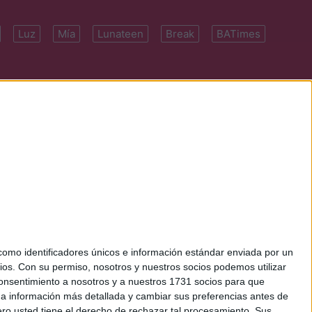
Luz
Mía
Lunateen
Break
BATimes
 7091-4922 | E-
mo identificadores únicos e información estándar enviada por un
ios.
Con su permiso, nosotros y nuestros socios podemos utilizar
 consentimiento a nosotros y a nuestros 1731 socios para que
 a información más detallada y cambiar sus preferencias antes de
o usted tiene el derecho de rechazar tal procesamiento. Sus