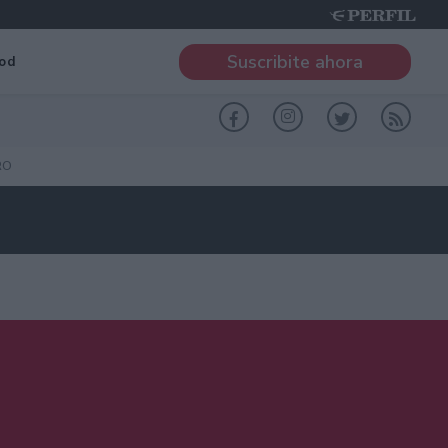
Suscribite ahora
od
RO