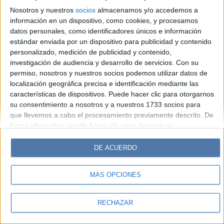
Look
Luz
Mía
Lunateen
Break
BATimes
Nosotros y nuestros
socios
almacenamos y/o accedemos a
información en un dispositivo, como cookies, y procesamos
© Perfil.com 2006-2019 - Todos los derechos reservados
datos personales, como identificadores únicos e información
Registro de Propiedad Intelectual: Nro. 5346433
estándar enviada por un dispositivo para publicidad y contenido
personalizado, medición de publicidad y contenido,
investigación de audiencia y desarrollo de servicios.
Con su
permiso, nosotros y nuestros socios podemos utilizar datos de
localización geográfica precisa e identificación mediante las
características de dispositivos. Puede hacer clic para otorgarnos
su consentimiento a nosotros y a nuestros 1733 socios para
que llevemos a cabo el procesamiento previamente descrito. De
forma alternativa, puede hacer clic para denegar su
consentimiento o acceder a información más detallada y
cambiar sus preferencias antes de otorgar su consentimiento.
DE ACUERDO
Tenga en cuenta que algún procesamiento de sus datos
personales puede no requerir de su consentimiento, pero usted
MÁS OPCIONES
tiene el derecho de rechazar tal procesamiento. Sus
preferencias se aplicarán solo a este sitio web. Puede cambiar
sus preferencias o retirar su consentimiento en cualquier
RECHAZAR
momento volviendo a este sitio y haciendo clic en el botón
"Privacidad" en la parte inferior de la página web.