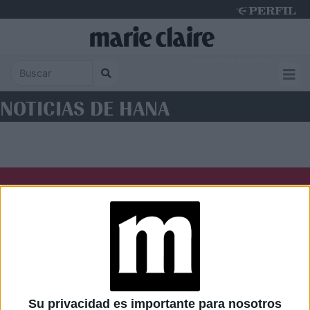
Sunday 9 de August de 2026
NOTICIAS DE HANA
Diario Perfil
Caras
Noticias
Fortuna
Hombre
Weekend
Parabrisas
Supercampo
Su privacidad es importante para nosotros