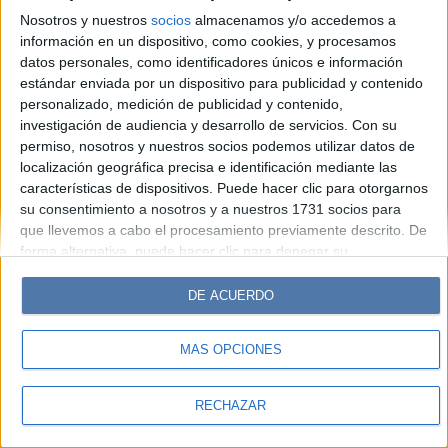
Look
Luz
Mía
Lunateen
Break
BATimes
Nosotros y nuestros
socios
almacenamos y/o accedemos a
información en un dispositivo, como cookies, y procesamos
© Perfil.com 2006-2019 - Todos los derechos reservados
datos personales, como identificadores únicos e información
Registro de Propiedad Intelectual: Nro. 5346433
estándar enviada por un dispositivo para publicidad y contenido
personalizado, medición de publicidad y contenido,
investigación de audiencia y desarrollo de servicios.
Con su
permiso, nosotros y nuestros socios podemos utilizar datos de
localización geográfica precisa e identificación mediante las
características de dispositivos. Puede hacer clic para otorgarnos
su consentimiento a nosotros y a nuestros 1731 socios para
que llevemos a cabo el procesamiento previamente descrito. De
forma alternativa, puede hacer clic para denegar su
consentimiento o acceder a información más detallada y
cambiar sus preferencias antes de otorgar su consentimiento.
DE ACUERDO
Tenga en cuenta que algún procesamiento de sus datos
personales puede no requerir de su consentimiento, pero usted
MÁS OPCIONES
tiene el derecho de rechazar tal procesamiento. Sus
preferencias se aplicarán solo a este sitio web. Puede cambiar
sus preferencias o retirar su consentimiento en cualquier
RECHAZAR
momento volviendo a este sitio y haciendo clic en el botón
"Privacidad" en la parte inferior de la página web.