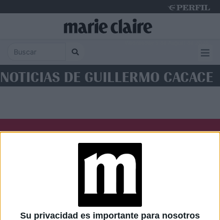
Wednesday 5 de August de 2026
NOTICIAS DE GUILLERMO CACACE
Diario Perfil
Caras
Noticias
Fortuna
Hombre
Weekend
Parabrisas
Supercampo
Su privacidad es importante para nosotros