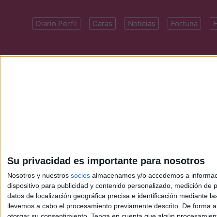
Diario Perfil
Caras
Noticias
Fortuna
Domicilio: Cal
Su privacidad es importante para nosotros
Nosotros y nuestros
socios
almacenamos y/o accedemos a información
dispositivo para publicidad y contenido personalizado, medición de pu
datos de localización geográfica precisa e identificación mediante l
llevemos a cabo el procesamiento previamente descrito. De forma al
otorgar su consentimiento.
Tenga en cuenta que algún procesamiento