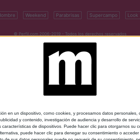
Hombre
Weekend
Parabrisas
Supercampo
Look
© Perfil.com 2006-2019 - Todos los derechos reservados
Registro de Propiedad Intelectual: Nro. 5346433
ifornia 2715, C1289ABI, CABA, Argentina | Tel: (5411) 7091-4921 | (5411)
mail:
perfilcom@perfil.com
| Propietario: Diario Perfil S.A.
 en un dispositivo, como cookies, y procesamos datos personales, co
blicidad y contenido, investigación de audiencia y desarrollo de servic
as características de dispositivos. Puede hacer clic para otorgarnos su
ternativa, puede hacer clic para denegar su consentimiento o acceder
 de sus datos personales puede no requerir de su consentimiento, per