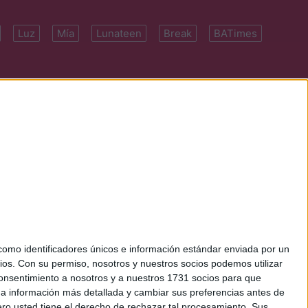
Luz
Mía
Lunateen
Break
BATimes
 7091-4922 | E-
mo identificadores únicos e información estándar enviada por un
ios.
Con su permiso, nosotros y nuestros socios podemos utilizar
 consentimiento a nosotros y a nuestros 1731 socios para que
 a información más detallada y cambiar sus preferencias antes de
o usted tiene el derecho de rechazar tal procesamiento. Sus