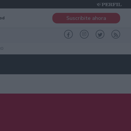
Suscribite ahora
od
RO