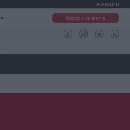
Suscribite ahora
od
RO