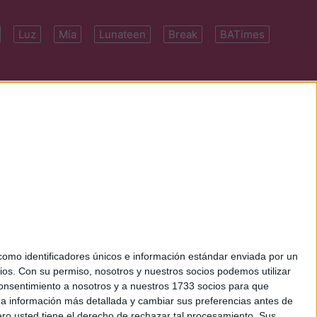
Luz
Mía
Lunateen
Break
BATimes
 7091-4922 | E-
mo identificadores únicos e información estándar enviada por un
ios.
Con su permiso, nosotros y nuestros socios podemos utilizar
 consentimiento a nosotros y a nuestros 1733 socios para que
 a información más detallada y cambiar sus preferencias antes de
o usted tiene el derecho de rechazar tal procesamiento. Sus