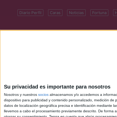
Diario Perfil
Caras
Noticias
Fortuna
Domicilio: Cal
Su privacidad es importante para nosotros
Nosotros y nuestros
socios
almacenamos y/o accedemos a información
dispositivo para publicidad y contenido personalizado, medición de pu
datos de localización geográfica precisa e identificación mediante l
llevemos a cabo el procesamiento previamente descrito. De forma al
otorgar su consentimiento.
Tenga en cuenta que algún procesamiento