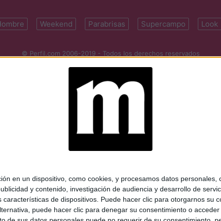
Hombre
Weekend
Parabrisas
Supercampo
Look
© Perfil.com 2006-2019 - Todos los derechos reservados
Registro de Propiedad Intelectual: Nro. 5346433
ifornia 2715, C1289ABI, CABA, Argentina | Tel: (5411) 7091-4921 | (5411)
mail:
perfilcom@perfil.com
| Propietario: Diario Perfil S.A.
 en un dispositivo, como cookies, y procesamos datos personales, co
blicidad y contenido, investigación de audiencia y desarrollo de servic
as características de dispositivos. Puede hacer clic para otorgarnos su
ternativa, puede hacer clic para denegar su consentimiento o acceder
 de sus datos personales puede no requerir de su consentimiento, per