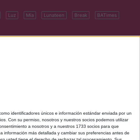
Luz
Mía
Lunateen
Break
BATimes
 7091-4922 | E-
mo identificadores únicos e información estándar enviada por un
ios.
Con su permiso, nosotros y nuestros socios podemos utilizar
 consentimiento a nosotros y a nuestros 1733 socios para que
 a información más detallada y cambiar sus preferencias antes de
o usted tiene el derecho de rechazar tal procesamiento. Sus