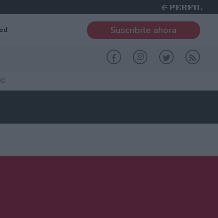
Suscribite ahora
od
RO