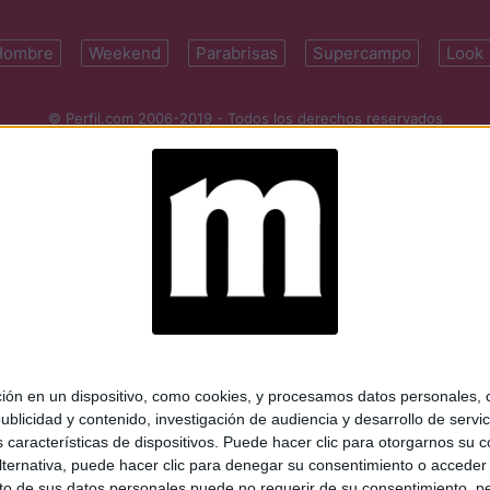
Hombre
Weekend
Parabrisas
Supercampo
Look
© Perfil.com 2006-2019 - Todos los derechos reservados
Registro de Propiedad Intelectual: Nro. 5346433
ifornia 2715, C1289ABI, CABA, Argentina | Tel: (5411) 7091-4921 | (5411)
mail:
perfilcom@perfil.com
| Propietario: Diario Perfil S.A.
 en un dispositivo, como cookies, y procesamos datos personales, co
blicidad y contenido, investigación de audiencia y desarrollo de servic
as características de dispositivos. Puede hacer clic para otorgarnos su
ternativa, puede hacer clic para denegar su consentimiento o acceder
 de sus datos personales puede no requerir de su consentimiento, per