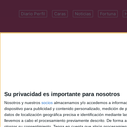
Diario Perfil
Caras
Noticias
Fortuna
Domicilio: Cal
Su privacidad es importante para nosotros
Nosotros y nuestros
socios
almacenamos y/o accedemos a información
dispositivo para publicidad y contenido personalizado, medición de pu
datos de localización geográfica precisa e identificación mediante l
llevemos a cabo el procesamiento previamente descrito. De forma al
otorgar su consentimiento.
Tenga en cuenta que algún procesamiento