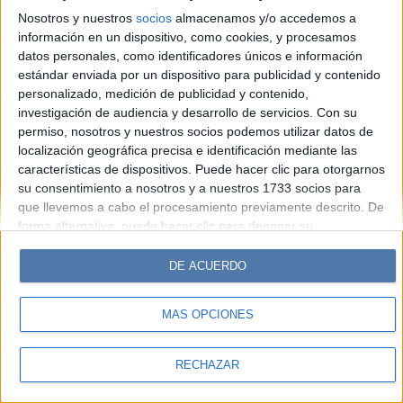
Look
Luz
Mía
Lunateen
Break
BATimes
Nosotros y nuestros
socios
almacenamos y/o accedemos a
información en un dispositivo, como cookies, y procesamos
© Perfil.com 2006-2019 - Todos los derechos reservados
datos personales, como identificadores únicos e información
Registro de Propiedad Intelectual: Nro. 5346433
estándar enviada por un dispositivo para publicidad y contenido
personalizado, medición de publicidad y contenido,
investigación de audiencia y desarrollo de servicios.
Con su
permiso, nosotros y nuestros socios podemos utilizar datos de
localización geográfica precisa e identificación mediante las
características de dispositivos. Puede hacer clic para otorgarnos
su consentimiento a nosotros y a nuestros 1733 socios para
que llevemos a cabo el procesamiento previamente descrito. De
forma alternativa, puede hacer clic para denegar su
consentimiento o acceder a información más detallada y
cambiar sus preferencias antes de otorgar su consentimiento.
DE ACUERDO
Tenga en cuenta que algún procesamiento de sus datos
personales puede no requerir de su consentimiento, pero usted
MÁS OPCIONES
tiene el derecho de rechazar tal procesamiento. Sus
preferencias se aplicarán solo a este sitio web. Puede cambiar
sus preferencias o retirar su consentimiento en cualquier
RECHAZAR
momento volviendo a este sitio y haciendo clic en el botón
"Privacidad" en la parte inferior de la página web.