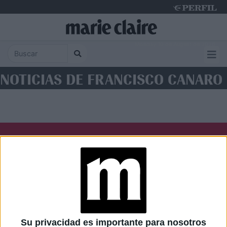
Monday 10 de August de 2026
NOTICIAS DE FRANCISCO CANARO
Diario Perfil
Caras
Noticias
Fortuna
Hombre
Weekend
Parabrisas
Supercampo
Su privacidad es importante para nosotros