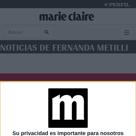
Friday 7 de August de 2026
NOTICIAS DE FERNANDA METILLI
Diario Perfil
Caras
Noticias
Fortuna
Hombre
Weekend
Parabrisas
Supercampo
Su privacidad es importante para nosotros