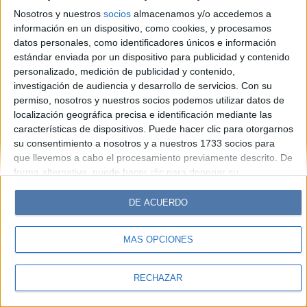
Look
Luz
Mía
Lunateen
Break
BATimes
Nosotros y nuestros
socios
almacenamos y/o accedemos a
información en un dispositivo, como cookies, y procesamos
© Perfil.com 2006-2019 - Todos los derechos reservados
datos personales, como identificadores únicos e información
Registro de Propiedad Intelectual: Nro. 5346433
estándar enviada por un dispositivo para publicidad y contenido
personalizado, medición de publicidad y contenido,
investigación de audiencia y desarrollo de servicios.
Con su
permiso, nosotros y nuestros socios podemos utilizar datos de
localización geográfica precisa e identificación mediante las
características de dispositivos. Puede hacer clic para otorgarnos
su consentimiento a nosotros y a nuestros 1733 socios para
que llevemos a cabo el procesamiento previamente descrito. De
forma alternativa, puede hacer clic para denegar su
consentimiento o acceder a información más detallada y
cambiar sus preferencias antes de otorgar su consentimiento.
DE ACUERDO
Tenga en cuenta que algún procesamiento de sus datos
personales puede no requerir de su consentimiento, pero usted
MÁS OPCIONES
tiene el derecho de rechazar tal procesamiento. Sus
preferencias se aplicarán solo a este sitio web. Puede cambiar
sus preferencias o retirar su consentimiento en cualquier
RECHAZAR
momento volviendo a este sitio y haciendo clic en el botón
"Privacidad" en la parte inferior de la página web.