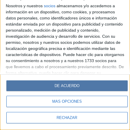
Hombre
Weekend
Parabrisas
Supercampo
Nosotros y nuestros
socios
almacenamos y/o accedemos a
Look
Luz
Mía
Lunateen
Break
BATimes
información en un dispositivo, como cookies, y procesamos
datos personales, como identificadores únicos e información
estándar enviada por un dispositivo para publicidad y contenido
© Perfil.com 2006-2019 - Todos los derechos reservados
personalizado, medición de publicidad y contenido,
Registro de Propiedad Intelectual: Nro. 5346433
investigación de audiencia y desarrollo de servicios.
Con su
permiso, nosotros y nuestros socios podemos utilizar datos de
localización geográfica precisa e identificación mediante las
características de dispositivos. Puede hacer clic para otorgarnos
su consentimiento a nosotros y a nuestros 1733 socios para
que llevemos a cabo el procesamiento previamente descrito. De
forma alternativa, puede hacer clic para denegar su
consentimiento o acceder a información más detallada y
cambiar sus preferencias antes de otorgar su consentimiento.
DE ACUERDO
Tenga en cuenta que algún procesamiento de sus datos
personales puede no requerir de su consentimiento, pero usted
MÁS OPCIONES
tiene el derecho de rechazar tal procesamiento. Sus
preferencias se aplicarán solo a este sitio web. Puede cambiar
sus preferencias o retirar su consentimiento en cualquier
RECHAZAR
momento volviendo a este sitio y haciendo clic en el botón
"Privacidad" en la parte inferior de la página web.