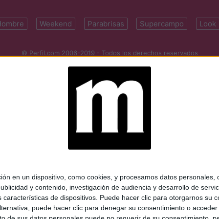
Hombre
Weekend
Parabrisas
Supercampo
Look
© Perfil.com 2006-2019 - Todos los derechos reservados
Registro de Propiedad Intelectual: Nro. 5346433
ifornia 2715, C1289ABI, CABA, Argentina | Tel: (5411) 7091-4921 | (5411)
mail:
perfilcom@perfil.com
| Propietario: Diario Perfil S.A.
 en un dispositivo, como cookies, y procesamos datos personales, co
blicidad y contenido, investigación de audiencia y desarrollo de servic
as características de dispositivos. Puede hacer clic para otorgarnos su
ternativa, puede hacer clic para denegar su consentimiento o acceder
 de sus datos personales puede no requerir de su consentimiento, per