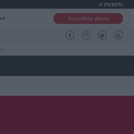
Suscribite ahora
od
RO