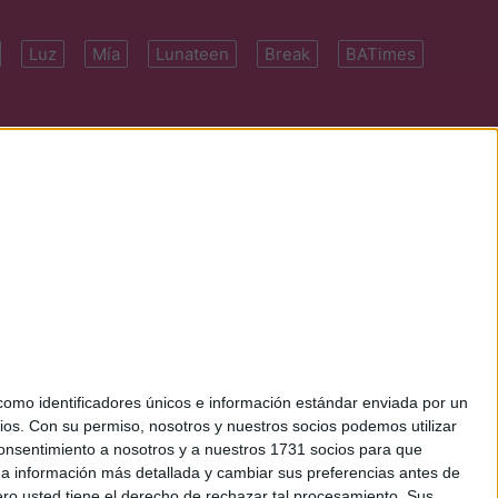
Luz
Mía
Lunateen
Break
BATimes
 7091-4922 | E-
mo identificadores únicos e información estándar enviada por un
ios.
Con su permiso, nosotros y nuestros socios podemos utilizar
 consentimiento a nosotros y a nuestros 1731 socios para que
 a información más detallada y cambiar sus preferencias antes de
o usted tiene el derecho de rechazar tal procesamiento. Sus