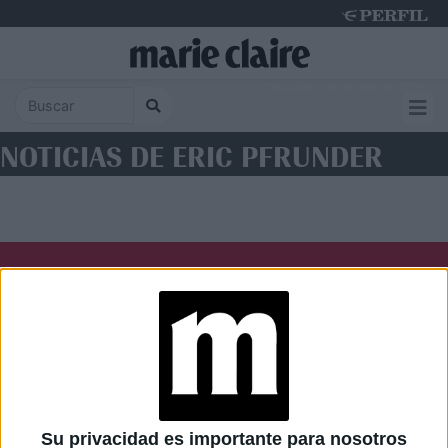
Thursday 6 de August de 2026
NOTICIAS DE ERIC PFRUNDER
Diario Perfil
Caras
Noticias
Fortuna
Hombre
Weekend
Parabrisas
Supercampo
Su privacidad es importante para nosotros