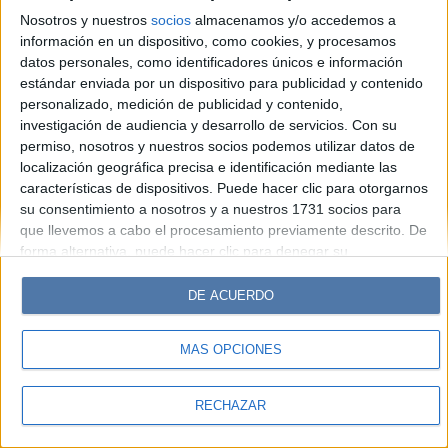
Look
Luz
Mía
Lunateen
Break
BATimes
Nosotros y nuestros
socios
almacenamos y/o accedemos a
información en un dispositivo, como cookies, y procesamos
© Perfil.com 2006-2019 - Todos los derechos reservados
datos personales, como identificadores únicos e información
Registro de Propiedad Intelectual: Nro. 5346433
estándar enviada por un dispositivo para publicidad y contenido
personalizado, medición de publicidad y contenido,
investigación de audiencia y desarrollo de servicios.
Con su
permiso, nosotros y nuestros socios podemos utilizar datos de
localización geográfica precisa e identificación mediante las
características de dispositivos. Puede hacer clic para otorgarnos
su consentimiento a nosotros y a nuestros 1731 socios para
que llevemos a cabo el procesamiento previamente descrito. De
forma alternativa, puede hacer clic para denegar su
consentimiento o acceder a información más detallada y
cambiar sus preferencias antes de otorgar su consentimiento.
DE ACUERDO
Tenga en cuenta que algún procesamiento de sus datos
personales puede no requerir de su consentimiento, pero usted
MÁS OPCIONES
tiene el derecho de rechazar tal procesamiento. Sus
preferencias se aplicarán solo a este sitio web. Puede cambiar
sus preferencias o retirar su consentimiento en cualquier
RECHAZAR
momento volviendo a este sitio y haciendo clic en el botón
"Privacidad" en la parte inferior de la página web.